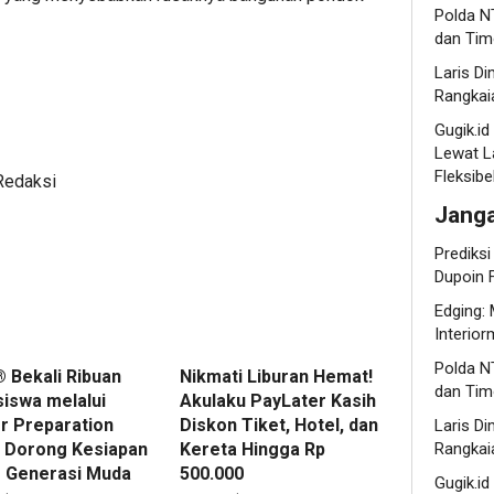
Polda NT
dan Tim
Laris Di
Rangkaia
Gugik.i
Lewat L
Fleksibe
Redaksi
Jang
Prediks
Dupoin F
Edging: 
Interio
Polda NT
 Bekali Ribuan
Nikmati Liburan Hemat!
dan Tim
iswa melalui
Akulaku PayLater Kasih
r Preparation
Diskon Tiket, Hotel, dan
Laris Di
Rangkaia
, Dorong Kesiapan
Kereta Hingga Rp
r Generasi Muda
500.000
Gugik.i