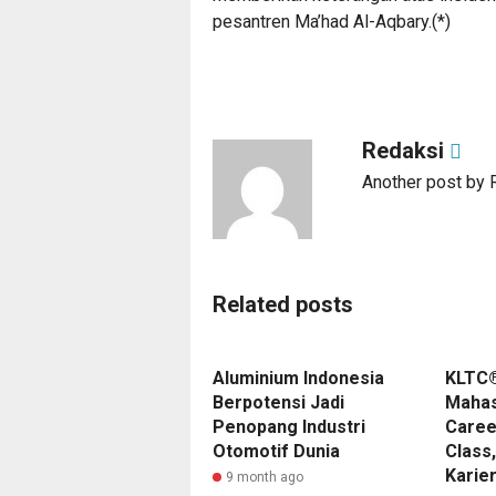
pesantren Ma’had Al-Aqbary.(*)
Redaksi
Another post by 
Related posts
Aluminium Indonesia
KLTC®
Berpotensi Jadi
Mahas
Penopang Industri
Caree
Otomotif Dunia
Class
Karie
9 month ago