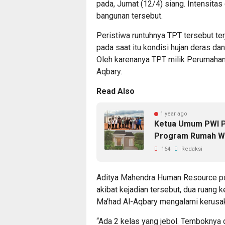
pada, Jumat (12/4) siang. Intensitas 
bangunan tersebut.
Peristiwa runtuhnya TPT tersebut ter
pada saat itu kondisi hujan deras da
Oleh karenanya TPT milik Perumahan
Aqbary.
Read Also
1 year ago
Ketua Umum PWI P
Program Rumah W
164
Redaksi
Aditya Mahendra Human Resource p
akibat kejadian tersebut, dua ruang 
Ma’had Al-Aqbary mengalami kerusak
“Ada 2 kelas yang jebol. Temboknya 