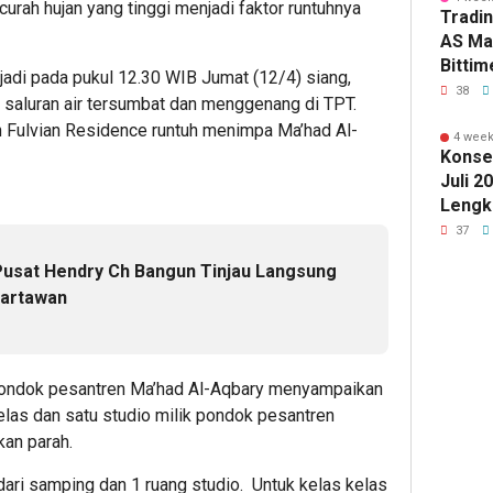
curah hujan yang tinggi menjadi faktor runtuhnya
Tradi
Dupoin
Interio
dan
AS Ma
Futures
Timor
Bitti
Bidik
Leste
1
jadi pada pukul 12.30 WIB Jumat (12/4) siang,
hingg
Resistan
Jaga
38
n saluran air tersumbat dan menggenang di TPT.
4.382
Perba
Editor
 Fulvian Residence runtuh menimpa Ma’had Al-
4 week
Konse
1
1
Juli 2
Lengk
Editor
Editor
Menon
37
Mengi
usat Hendry Ch Bangun Tinjau Langsung
ke Ve
artawan
ondok pesantren Ma’had Al-Aqbary menyampaikan
24
29
1
minute ag
minute 
hour 
kelas dan satu studio milik pondok pesantren
Prediksi
Edging:
Polda
an parah.
Harga
Materia
NTT
Emas
Kecil
Perku
dari samping dan 1 ruang studio. Untuk kelas kelas