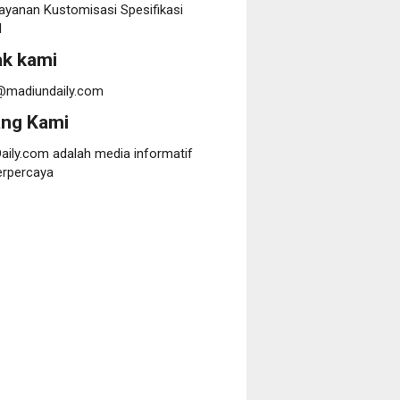
ayanan Kustomisasi Spesifikasi
l
k kami
@madiundaily.com
ang Kami
aily.com adalah media informatif
erpercaya