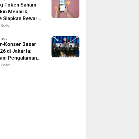
ng Token Saham
rmu
kin Menarik,
-
me Siapkan Reward
a Rp10 Juta
ce
Editor
tasan
 ago
r-Konser Besar
026 di Jakarta:
api Pengalaman
ton dengan
Editor
nap Lebih Dekat
nue
o
ago
ago
l
at