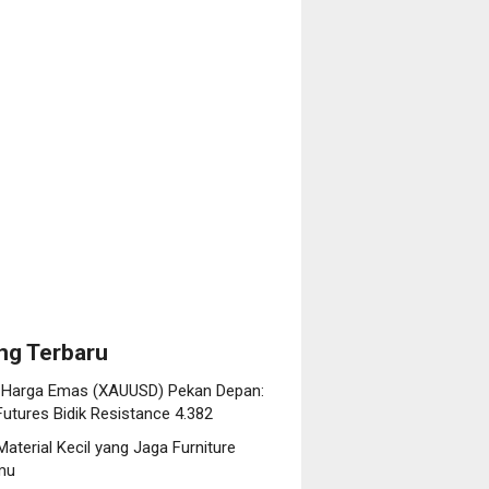
l
at
)
gi
esia,
re
lia,
rmu
-
ce
tasan
ng Terbaru
i Harga Emas (XAUUSD) Pekan Depan:
utures Bidik Resistance 4.382
Material Kecil yang Jaga Furniture
rmu