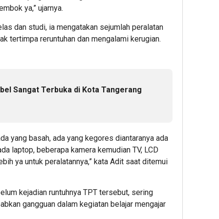
(XAUUSD
yang
Siner
embok ya,” ujarnya.
Pekan
Jaga
Indon
Depan:
Furnitu
Austra
kelas dan studi, ia mengatakan sejumlah peralatan
Dupoin
Interio
dan
sak tertimpa reruntuhan dan mengalami kerugian.
Futures
Timor
Bidik
Leste
1
Resistan
Jaga
4.382
Perba
Editor
abel Sangat Terbuka di Kota Tangerang
1
1
Editor
Editor
da yang basah, ada yang kegores diantaranya ada
 ada laptop, beberapa kamera kemudian TV, LCD
ebih ya untuk peralatannya,” kata Adit saat ditemui
elum kejadian runtuhnya TPT tersebut, sering
24
29
1
ebabkan gangguan dalam kegiatan belajar mengajar
minute ag
minute 
hour 
Prediksi
Edging:
Polda