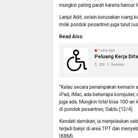
mungkin paling parah karena hancur t
Lanjut Adit, selain kerusakan ruang 
milik pondok pesantren juga turut ru
Read Also
1 year ago
Peluang Kerja Dif
220
Redaksi
“Kalau secara penampakan kemarin a
iPad, iMac, ada beberapa komputer,
juga ada. Mungkin total bisa 100-an l
di pondok pesantren, Sabtu (12/4).
Kendati demikan, ia menjelaskan seb
terjadi banjir di area TPT dan meny
(KBM).