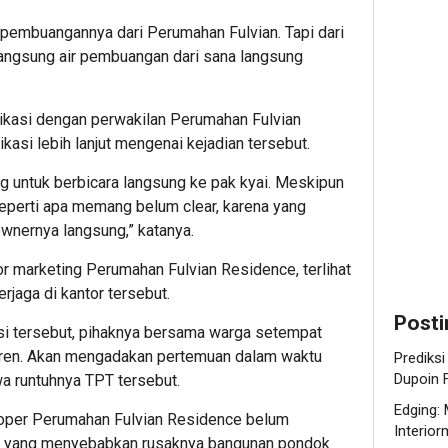
Harga
Materia
NTT
n pembuangannya dari Perumahan Fulvian. Tapi dari
Emas
Kecil
Perku
i langsung air pembuangan dari sana langsung
(XAUUSD
yang
Siner
Pekan
Jaga
Indon
Depan:
Furnitu
Austra
kasi dengan perwakilan Perumahan Fulvian
Dupoin
Interio
dan
si lebih lanjut mengenai kejadian tersebut.
Futures
Timor
Bidik
Leste
1
g untuk berbicara langsung ke pak kyai. Meskipun
Resistan
Jaga
perti apa memang belum clear, karena yang
4.382
Perba
Editor
ownernya langsung,” katanya.
1
1
tor marketing Perumahan Fulvian Residence, terlihat
jaga di kantor tersebut.
Editor
Editor
Posti
si tersebut, pihaknya bersama warga setempat
ren. Akan mengadakan pertemuan dalam waktu
Prediks
Dupoin F
a runtuhnya TPT tersebut.
Edging: 
veloper Perumahan Fulvian Residence belum
Interio
n yang menyebabkan rusaknya bangunan pondok