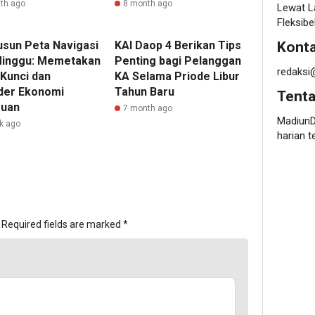
th ago
8 month ago
Lewat L
Fleksibe
Konta
sun Peta Navigasi
KAI Daop 4 Berikan Tips
Minggu: Memetakan
Penting bagi Pelanggan
redaksi
 Kunci dan
KA Selama Priode Libur
der Ekonomi
Tahun Baru
Tent
uan
7 month ago
MadiunD
k ago
harian t
Required fields are marked
*