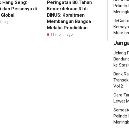
s Hang Seng:
Peringatan 80 Tahun
Pelindo
i dan Perannya di
Kemerdekaan RI di
Meningk
 Global
BINUS: Komitmen
deGadai
Membangun Bangsa
th ago
Kemayor
Melalui Pendidikan
Miliar 
11 month ago
Jang
Jelang F
Bandung
ke Stas
Bank Ra
Transaks
Vol.2
Cara Ta
Lewat M
Semeste
Pelindo
Meningk