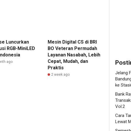
melalui
Lewat
Raya
Mobile
Preloved
Bankin
Bazaar
KSku
Vol.2
2
se Luncurkan
Mesin Digital CS di BRI
1
usi RGB-MiniLED
BO Veteran Permudah
Editor
Indonesia
Layanan Nasabah, Lebih
Editor
Cepat, Mudah, dan
Posti
nth ago
Praktis
Jelang F
2 week ago
Bandung
ke Stas
Bank Ra
Transaks
Vol.2
Cara Ta
Lewat M
Semeste