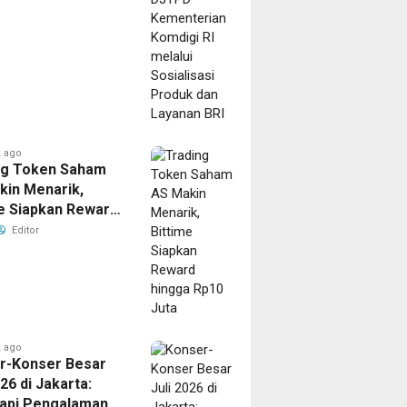
ksi
e
an
ed
ng
 ago
ng Token Saham
kin Menarik,
me Siapkan Reward
a Rp10 Juta
Editor
 ago
ago
r-Konser Besar
g
026 di Jakarta:
api Pengalaman