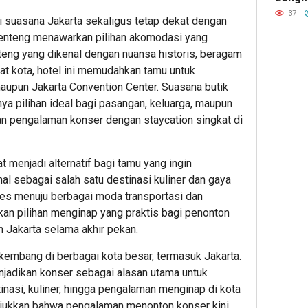
Piala
Menon
37
Presi
i suasana Jakarta sekaligus tetap dekat dengan
Mengi
2026,
enteng
menawarkan pilihan akomodasi yang
ke Ve
KAI
teng yang dikenal dengan nuansa historis, beragam
Daop
sat kota, hotel ini memudahkan tamu untuk
2
upun Jakarta Convention Center. Suasana butik
Band
a pilihan ideal bagi pasangan, keluarga, maupun
Imbau
 pengalaman konser dengan staycation singkat di
Pelan
Datan
Lebih
t menjadi alternatif bagi tamu yang ingin
Awal
l sebagai salah satu destinasi kuliner dan gaya
ke
ses menuju berbagai moda transportasi dan
Stasi
an pilihan menginap yang praktis bagi penonton
in Jakarta selama akhir pekan.
1
kembang di berbagai kota besar, termasuk Jakarta.
Editor
jadikan konser sebagai alasan utama untuk
inasi, kuliner, hingga pengalaman menginap di kota
unjukkan bahwa pengalaman menonton konser kini