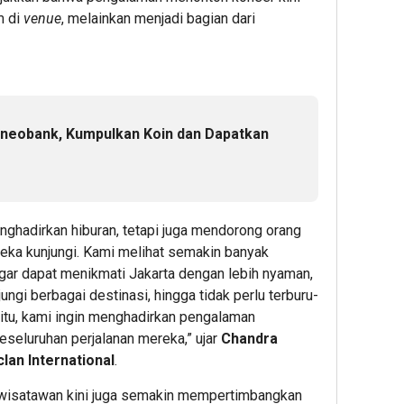
m di
venue
, melainkan menjadi bagian dari
1
1
1
hour ago
hour ag
hour 
Bank
Cara
Jelan
Raya
Tarik
Final
 neobank, Kumpulkan Koin dan Dapatkan
Dorong
Tunai
Piala
Circular
Tanpa
Presi
Economy
Kartu
2026,
dan
di
KAI
nghadirkan hiburan, tetapi juga mendorong orang
Transaks
ATM
Daop
eka kunjungi. Kami melihat semakin banyak
Digital
BCA
2
melalui
Lewat
Band
ar dapat menikmati Jakarta dengan lebih nyaman,
Raya
Mobile
Imbau
ungi berbagai destinasi, hingga tidak perlu terburu-
Preloved
Bankin
Pelan
 itu, kami ingin menghadirkan pengalaman
Bazaar
KSku
Datan
eseluruhan perjalanan mereka,” ujar
Chandra
Vol.2
Lebih
an International
.
Awal
2
ke
1
, wisatawan kini juga semakin mempertimbangkan