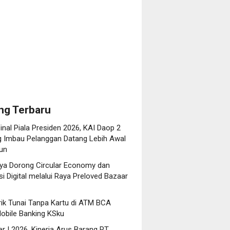
g
ng Terbaru
inal Piala Presiden 2026, KAI Daop 2
 Imbau Pelanggan Datang Lebih Awal
iun
ya Dorong Circular Economy dan
i Digital melalui Raya Preloved Bazaar
rik Tunai Tanpa Kartu di ATM BCA
obile Banking KSku
r I 2026, Kinerja Arus Barang PT