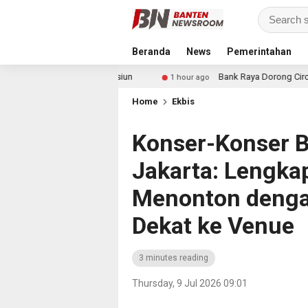
Beranda
News
Pemerintahan
 Awal ke Stasiun
Bank Raya Dorong Circular Economy dan 
1 hour ago
Home
Ekbis
Konser-Konser B
Jakarta: Lengka
Menonton denga
Dekat ke Venue
3 minutes reading
Thursday, 9 Jul 2026 09:01