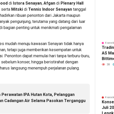
hood
di
Istora Senayan
,
Afgan
di
Plenary Hall
Daop
Transa
ATM
, serta
Mitski
di
Tennis Indoor Senayan
tanggal
2
Digital
BCA
hadirkan ribuan penonton dari Jakarta maupun
Bandung
melalui
Lewat
anyak pengunjung, terutama yang datang dari luar
Imbau
Raya
Mobil
Pelangg
Prelov
Banki
adi bagian penting untuk menikmati pengalaman
Datang
Bazaar
KSku
Lebih
Vol.2
ses mudah menuju kawasan Senayan tidak hanya
4 week
Awal
2
Tradi
an, tetapi juga memberikan kesempatan untuk
ke
1
AS Ma
Stasiun
Editor
i. Penonton dapat memulai hari tanpa terburu-buru,
Bitti
Editor
r sebelum konser, hingga beristirahat dengan
hingg
38
1
 harus langsung menempuh perjalanan pulang.
Editor
 Perawatan IPA Hutan Kota, Pelanggan
1
4 week
an Cadangan Air Selama Pasokan Terganggu
hour 
Konse
Jelan
Juli 2
Final
Lengk