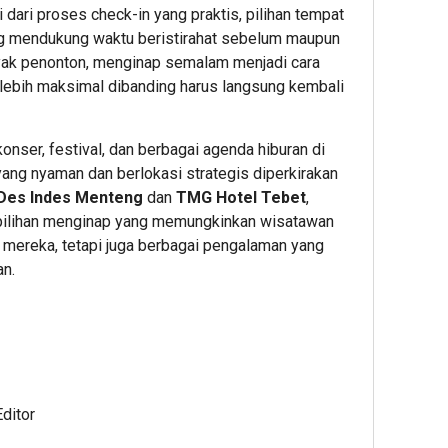
Stasi
Editor
dari proses check-in yang praktis, pilihan tempat
Editor
ng mendukung waktu beristirahat sebelum maupun
1
yak penonton, menginap semalam menjadi cara
 lebih maksimal dibanding harus langsung kembali
Editor
nser, festival, dan berbagai agenda hiburan di
ang nyaman dan berlokasi strategis diperkirakan
Des Indes Menteng
dan
TMG Hotel Tebet
,
 pilihan menginap yang memungkinkan wisatawan
t mereka, tetapi juga berbagai pengalaman yang
1
1
an.
hour ago
hour ag
Bank
Cara
Raya
Tarik
Dorong
Tunai
Circular
Tanpa
Economy
Kartu
dan
di
ditor
Transaks
ATM
Digital
BCA