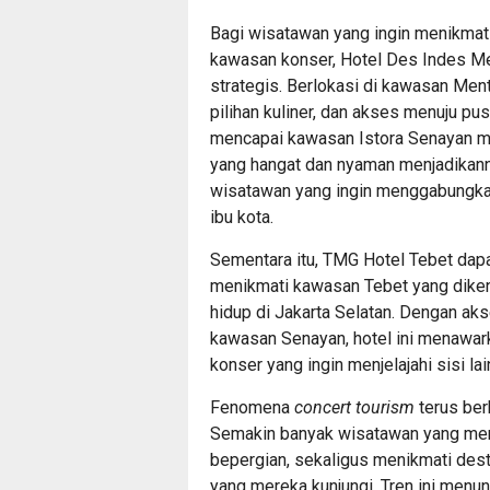
Bagi wisatawan yang ingin menikmat
kawasan konser,
Hotel Des Indes M
strategis. Berlokasi di kawasan Men
pilihan kuliner, dan akses menuju pu
mencapai kawasan Istora Senayan ma
yang hangat dan nyaman menjadikanny
wisatawan yang ingin menggabungkan
ibu kota.
Sementara itu,
TMG Hotel Tebet
dapa
menikmati kawasan Tebet yang dikena
hidup di Jakarta Selatan. Dengan ak
kawasan Senayan, hotel ini menawark
konser yang ingin menjelajahi sisi la
Fenomena
concert tourism
terus ber
Semakin banyak wisatawan yang men
bepergian, sekaligus menikmati dest
yang mereka kunjungi. Tren ini men