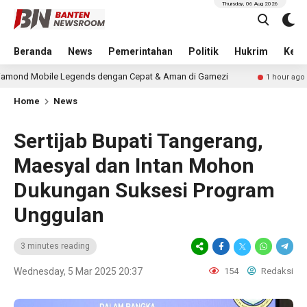
Thursday, 06 Aug 2026
Beranda
News
Pemerintahan
Politik
Hukrim
Kese
 Legends dengan Cepat & Aman di Gamezi
Maujual Gand
1 hour ago
Home
News
Sertijab Bupati Tangerang,
Maesyal dan Intan Mohon
Dukungan Suksesi Program
Unggulan
3 minutes reading
Wednesday, 5 Mar 2025 20:37
154
Redaksi