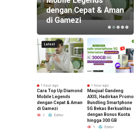
Mobile Legends
Raih
dengan Cepat & Aman
di Gamezi
Latest
r ago
1 hour ago
1 hour ago
or Masih Minati
Cara Top Up Diamond
Maujual Gandeng
I
igital,
Mobile Legends
AXIS, Hadirkan Promo
A
una Baru
dengan Cepat & Aman
Bundling Smartphone
P
e
di Gamezi
5G Bekas Berkualitas
B
sempatan Raih
dengan Bonus Kuota
B
1
Editor
Bitcoin
hingga 300 GB
B
Editor
1
Editor