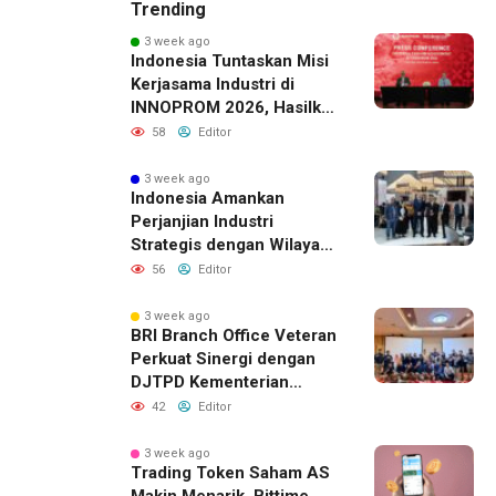
Trending
3 week ago
Indonesia Tuntaskan Misi
Kerjasama Industri di
INNOPROM 2026, Hasilkan
Belasan Kerja Sama
58
Editor
Strategis
3 week ago
Indonesia Amankan
Perjanjian Industri
Strategis dengan Wilayah
Sverdlovsk, Rusia untuk
56
Editor
Pacu Investasi Manufaktur
3 week ago
BRI Branch Office Veteran
Perkuat Sinergi dengan
DJTPD Kementerian
Komdigi RI melalui
42
Editor
Sosialisasi Produk dan
Layanan BRI
3 week ago
Trading Token Saham AS