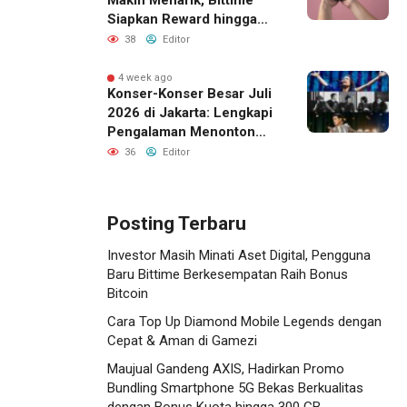
Makin Menarik, Bittime
Siapkan Reward hingga
Rp10 Juta
38
Editor
4 week ago
Konser-Konser Besar Juli
2026 di Jakarta: Lengkapi
Pengalaman Menonton
dengan Menginap Lebih
36
Editor
Dekat ke Venue
Posting Terbaru
Investor Masih Minati Aset Digital, Pengguna
Baru Bittime Berkesempatan Raih Bonus
Bitcoin
Cara Top Up Diamond Mobile Legends dengan
Cepat & Aman di Gamezi
Maujual Gandeng AXIS, Hadirkan Promo
Bundling Smartphone 5G Bekas Berkualitas