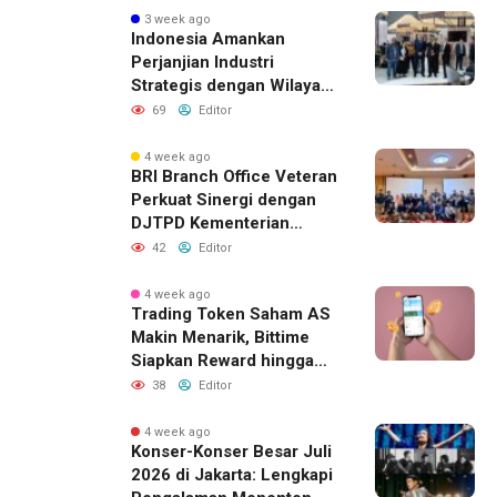
3 week ago
Indonesia Amankan
Perjanjian Industri
Strategis dengan Wilayah
Sverdlovsk, Rusia untuk
69
Editor
Pacu Investasi Manufaktur
4 week ago
BRI Branch Office Veteran
Perkuat Sinergi dengan
DJTPD Kementerian
Komdigi RI melalui
42
Editor
Sosialisasi Produk dan
Layanan BRI
4 week ago
Trading Token Saham AS
Makin Menarik, Bittime
Siapkan Reward hingga
Rp10 Juta
38
Editor
4 week ago
Konser-Konser Besar Juli
2026 di Jakarta: Lengkapi