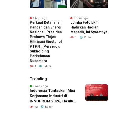
r ago
1 hour ago
1 hour ago
n Calon
Perkuat Ketahanan
Lomba Foto LRT
R
iswa Datangi &
Pangan dan Energi
Hadirkan Hadiah
M
r BINUS
Nasional, Presiden
Menarik, Ini Syaratnya
D
sity, Wujudkan
Prabowo Tinjau
U
1
Editor
ah Awal Menuju
Hilirisasi Bioetanol
L
 Global
PTPN I (Persero),
K
Subholding
Editor
Perkebunan
Nusantara
1
Editor
Trending
3 week ago
Indonesia Tuntaskan Misi
Kerjasama Industri di
INNOPROM 2026, Hasilkan
Belasan Kerja Sama
72
Editor
Strategis