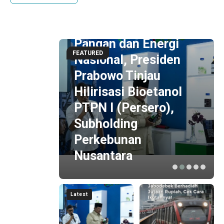
1 hour ago
Perkuat Ketahanan
Pangan dan Energi
FEATURED
Nasional, Presiden
Prabowo Tinjau
ngi &
Hilirisasi Bioetanol
PTPN I (Persero),
udkan
Subholding
enuju
Perkebunan
Nusantara
Latest