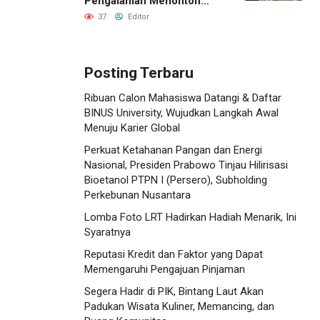
Pengalaman Menonton
dengan Menginap Lebih
37
Editor
Dekat ke Venue
Posting Terbaru
Ribuan Calon Mahasiswa Datangi & Daftar
BINUS University, Wujudkan Langkah Awal
Menuju Karier Global
Perkuat Ketahanan Pangan dan Energi
Nasional, Presiden Prabowo Tinjau Hilirisasi
Bioetanol PTPN I (Persero), Subholding
Perkebunan Nusantara
Lomba Foto LRT Hadirkan Hadiah Menarik, Ini
Syaratnya
Reputasi Kredit dan Faktor yang Dapat
Memengaruhi Pengajuan Pinjaman
Segera Hadir di PIK, Bintang Laut Akan
Padukan Wisata Kuliner, Memancing, dan