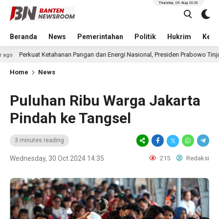
Thursday, 06 Aug 2026
Beranda
News
Pemerintahan
Politik
Hukrim
Kese
 Ketahanan Pangan dan Energi Nasional, Presiden Prabowo Tinjau Hilirisasi Bi
Home
News
Puluhan Ribu Warga Jakarta
Pindah ke Tangsel
3 minutes reading
Wednesday, 30 Oct 2024 14:35
215
Redaksi