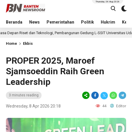
Thursday, 06 Aug 2026
Beranda
News
Pemerintahan
Politik
Hukrim
Kese
dan Teknologi, Pembangunan Gedung L-SSIT Universitas Udayana Capai Pr
Home
Ekbis
PROPER 2025, Maroef
Sjamsoeddin Raih Green
Leadership
3 minutes reading
Wednesday, 8 Apr 2026 20:18
44
Editor