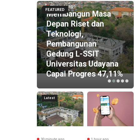
30 minute ago
FEATURED
Membangun Masa
Depan Riset dan
Teknologi,
tensi
Pembangunan
Gedung L-SSIT
Haven
Universitas Udayana
g
Capai Progres 47,11%
Latest
nute ago
30 minute ago
1 hour ago