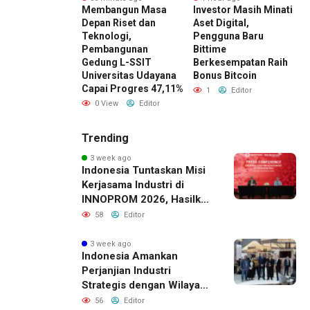
 Emas
Membangun Masa
Investor Masih Minati
SD) Berpotensi
Depan Riset dan
Aset Digital,
(
at Meski
Teknologi,
Pengguna Baru
M
men Safe Haven
Pembangunan
Bittime
S
 Berkurang
Gedung L-SSIT
Berkesempatan Raih
M
Universitas Udayana
Bonus Bitcoin
ew
Editor
Capai Progres 47,11%
1
Editor
0 View
Editor
Trending
3 week ago
Indonesia Tuntaskan Misi
Kerjasama Industri di
INNOPROM 2026, Hasilkan
Belasan Kerja Sama
58
Editor
Strategis
3 week ago
Indonesia Amankan
Perjanjian Industri
Strategis dengan Wilayah
Sverdlovsk, Rusia untuk
56
Editor