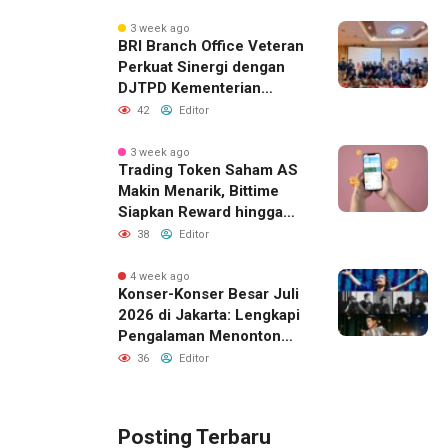
Pacu Investasi Manufaktur
3 week ago
BRI Branch Office Veteran
Perkuat Sinergi dengan
DJTPD Kementerian
Komdigi RI melalui
42
Editor
Sosialisasi Produk dan
Layanan BRI
3 week ago
Trading Token Saham AS
Makin Menarik, Bittime
Siapkan Reward hingga
Rp10 Juta
38
Editor
4 week ago
Konser-Konser Besar Juli
2026 di Jakarta: Lengkapi
Pengalaman Menonton
dengan Menginap Lebih
36
Editor
Dekat ke Venue
Posting Terbaru