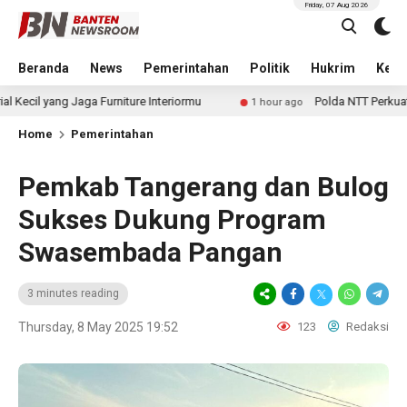
Friday, 07 Aug 2026
Beranda
News
Pemerintahan
Politik
Hukrim
Kese
Jaga Furniture Interiormu
Polda NTT Perkuat Sinergi Indon
1 hour ago
Home
Pemerintahan
Pemkab Tangerang dan Bulog
Sukses Dukung Program
Swasembada Pangan
3 minutes reading
Thursday, 8 May 2025 19:52
123
Redaksi