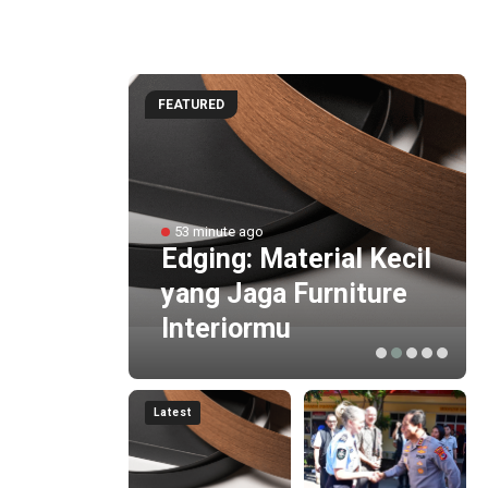
FEATURED
 Emas
n
53 minute ago
Edging: Material Kecil
yang Jaga Furniture
82
Interiormu
Latest