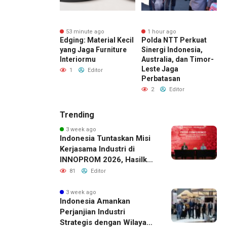
nute ago
53 minute ago
1 hour ago
ksi Harga Emas
Edging: Material Kecil
Polda NTT Perkuat
P
SD) Pekan
yang Jaga Furniture
Sinergi Indonesia,
(
: Dupoin
Interiormu
Australia, dan Timor-
D
s Bidik
Leste Jaga
F
1
Editor
ance 4.382
Perbatasan
R
Editor
2
Editor
Trending
3 week ago
Indonesia Tuntaskan Misi
Kerjasama Industri di
INNOPROM 2026, Hasilkan
Belasan Kerja Sama
81
Editor
Strategis
3 week ago
Indonesia Amankan
Perjanjian Industri
Strategis dengan Wilayah