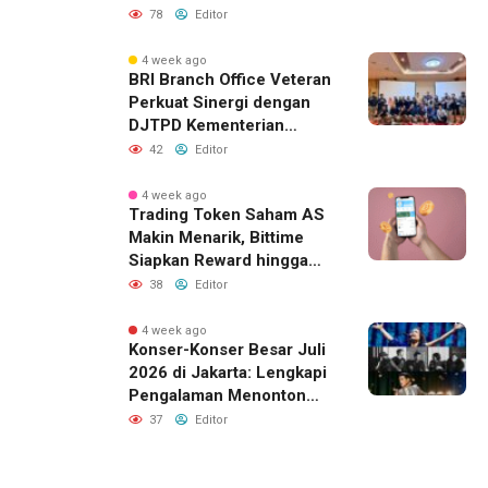
Sverdlovsk, Rusia untuk
78
Editor
Pacu Investasi Manufaktur
4 week ago
BRI Branch Office Veteran
Perkuat Sinergi dengan
DJTPD Kementerian
Komdigi RI melalui
42
Editor
Sosialisasi Produk dan
Layanan BRI
4 week ago
Trading Token Saham AS
Makin Menarik, Bittime
Siapkan Reward hingga
Rp10 Juta
38
Editor
4 week ago
Konser-Konser Besar Juli
2026 di Jakarta: Lengkapi
Pengalaman Menonton
dengan Menginap Lebih
37
Editor
Dekat ke Venue