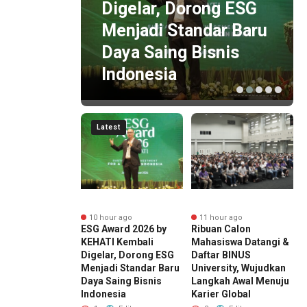
i
Digelar, Dorong ESG
otan
Menjadi Standar Baru
Daya Saing Bisnis
Indonesia
Latest
r ago
10 hour ago
11 hour ago
ng Perkebunan
ESG Award 2026 by
Ribuan Calon
H
tara Dorong
KEHATI Kembali
Mahasiswa Datangi &
N
si Global,
Digelar, Dorong ESG
Daftar BINUS
P
 Rancabali
Menjadi Standar Baru
University, Wujudkan
K
 Jadi Sorotan
Daya Saing Bisnis
Langkah Awal Menuju
P
 Amerika
Indonesia
Karier Global
M
t
S