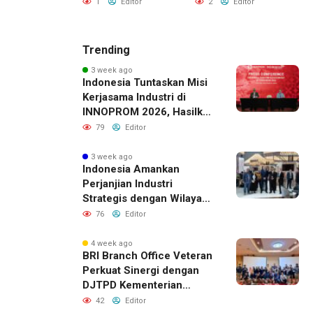
1
Editor
2
Editor
Editor
Trending
3 week ago
Indonesia Tuntaskan Misi
Kerjasama Industri di
INNOPROM 2026, Hasilkan
Belasan Kerja Sama
79
Editor
Strategis
3 week ago
Indonesia Amankan
Perjanjian Industri
Strategis dengan Wilayah
Sverdlovsk, Rusia untuk
76
Editor
Pacu Investasi Manufaktur
4 week ago
BRI Branch Office Veteran
Perkuat Sinergi dengan
DJTPD Kementerian
Komdigi RI melalui
42
Editor