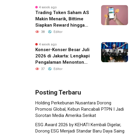
Sosialisasi Produk dan
Layanan BRI
4 week ago
Trading Token Saham AS
Makin Menarik, Bittime
Siapkan Reward hingga
Rp10 Juta
38
Editor
4 week ago
Konser-Konser Besar Juli
2026 di Jakarta: Lengkapi
Pengalaman Menonton
dengan Menginap Lebih
37
Editor
Dekat ke Venue
Posting Terbaru
Holding Perkebunan Nusantara Dorong
Promosi Global, Kebun Rancabali PTPN I Jadi
Sorotan Media Amerika Serikat
ESG Award 2026 by KEHATI Kembali Digelar,
Dorong ESG Menjadi Standar Baru Daya Saing