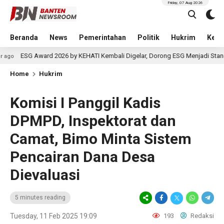
Friday, 07 Aug 2026
Beranda
News
Pemerintahan
Politik
Hukrim
Kese
rd 2026 by KEHATI Kembali Digelar, Dorong ESG Menjadi Standar Baru Daya S
Home
Hukrim
Komisi I Panggil Kadis
DPMPD, Inspektorat dan
Camat, Bimo Minta Sistem
Pencairan Dana Desa
Dievaluasi
5 minutes reading
Tuesday, 11 Feb 2025 19:09
193
Redaksi