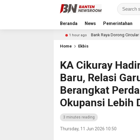
Beranda
News
Pemerintahan
l ke Stasiun
Bank Raya Dorong Circular Economy dan Tran
1 hour ago
Home
Ekbis
KA Cikuray Hadi
Baru, Relasi Gar
Berangkat Perda
Okupansi Lebih 
3 minutes reading
Thursday, 11 Jun 2026 10:50