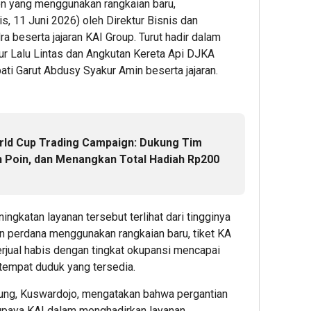
en yang menggunakan rangkaian baru,
Piala
Presi
is, 11 Juni 2026) oleh Direktur Bisnis dan
2026,
 beserta jajaran KAI Group. Turut hadir dalam
KAI
tur Lalu Lintas dan Angkutan Kereta Api DJKA
Daop
pati Garut Abdusy Syakur Amin beserta jajaran.
2
Band
Imbau
Pelan
Datan
rld Cup Trading Campaign: Dukung Tim
Lebih
n Poin, dan Menangkan Total Hadiah Rp200
Awal
ke
Stasi
gkatan layanan tersebut terlihat dari tingginya
n perdana menggunakan rangkaian baru, tiket KA
1
erjual habis dengan tingkat okupansi mencapai
Editor
 tempat duduk yang tersedia.
ng, Kuswardojo, mengatakan bahwa pergantian
 upaya KAI dalam menghadirkan layanan