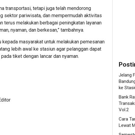
melalui
Lewat
na transportasi, tetapi juga telah mendorong
Raya
Mobile
ng sektor pariwisata, dan mempermudah aktivitas
Preloved
Bankin
n terus melakukan berbagai peningkatan layanan
Bazaar
KSku
aman, nyaman, dan berkesan,” tambahnya.
Vol.2
2
u kepada masyarakat untuk melakukan pemesanan
2
datang lebih awal ke stasiun agar pelanggan dapat
Editor
 pada tiket dengan lancar dan nyaman.
Editor
Posti
Jelang F
Bandung
ke Stas
Bank Ra
ditor
Transaks
Vol.2
Cara Ta
Lewat M
Semeste