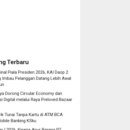
g
ng Terbaru
inal Piala Presiden 2026, KAI Daop 2
 Imbau Pelanggan Datang Lebih Awal
iun
ya Dorong Circular Economy dan
i Digital melalui Raya Preloved Bazaar
rik Tunai Tanpa Kartu di ATM BCA
obile Banking KSku
r I 2026, Kinerja Arus Barang PT