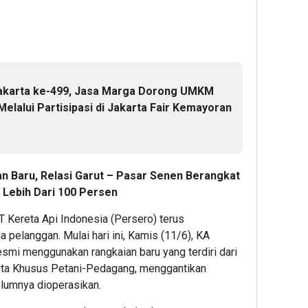
Daop
Transa
ATM
2
Digital
BCA
Bandung
melalui
Lewat
Imbau
Raya
Mobil
Pelangg
Prelov
Banki
Datang
Bazaar
KSku
karta ke-499, Jasa Marga Dorong UMKM
Lebih
Vol.2
Melalui Partisipasi di Jakarta Fair Kemayoran
Awal
2
ke
2
Stasiun
Editor
Editor
n Baru, Relasi Garut – Pasar Senen Berangkat
1
 Lebih Dari 100 Persen
Editor
T Kereta Api Indonesia (Persero) terus
 pelanggan. Mulai hari ini, Kamis (11/6), KA
esmi menggunakan rangkaian baru yang terdiri dari
1
eta Khusus Petani-Pedagang, menggantikan
hour 
Jelan
lumnya dioperasikan.
Final