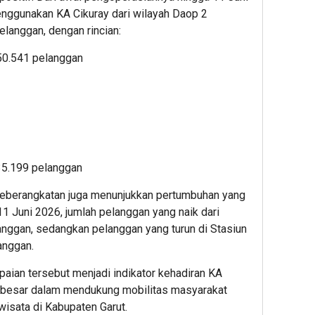
Stasi
Editor
enggunakan KA Cikuray dari wilayah Daop 2
Editor
langgan, dengan rincian:
1
50.541 pelanggan
Editor
135.199 pelanggan
1
2
hour ago
hour ag
 keberangkatan juga menunjukkan pertumbuhan yang
Bank
Cara
11 Juni 2026, jumlah pelanggan yang naik dari
Raya
Tarik
nggan, sedangkan pelanggan yang turun di Stasiun
Dorong
Tunai
anggan.
Circular
Tanpa
Economy
Kartu
an tersebut menjadi indikator kehadiran KA
dan
di
i besar dalam mendukung mobilitas masyarakat
Transaks
ATM
isata di Kabupaten Garut.
Digital
BCA