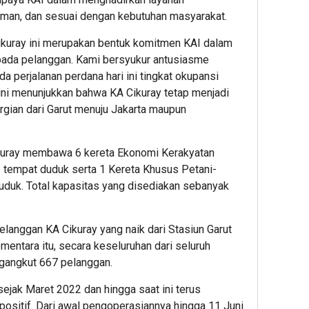
aman, dan sesuai dengan kebutuhan masyarakat.
ikuray ini merupakan bentuk komitmen KAI dalam
pada pelanggan. Kami bersyukur antusiasme
1
2
1
hour ago
hour ag
hour 
da perjalanan perdana hari ini tingkat okupansi
Bank
Cara
Jelan
 ini menunjukkan bahwa KA Cikuray tetap menjadi
Raya
Tarik
Final
rgian dari Garut menuju Jakarta maupun
Dorong
Tunai
Piala
Circular
Tanpa
Presi
Economy
Kartu
2026,
ikuray membawa 6 kereta Ekonomi Kerakyatan
dan
di
KAI
tempat duduk serta 1 Kereta Khusus Petani-
Transaks
ATM
Daop
duk. Total kapasitas yang disediakan sebanyak
Digital
BCA
2
melalui
Lewat
Band
Raya
Mobile
Imbau
pelanggan KA Cikuray yang naik dari Stasiun Garut
Preloved
Bankin
Pelan
entara itu, secara keseluruhan dari seluruh
Bazaar
KSku
Datan
ngangkut 667 pelanggan.
Vol.2
Lebih
Awal
2
sejak Maret 2022 dan hingga saat ini terus
ke
2
ositif. Dari awal pengoperasiannya hingga 11 Juni