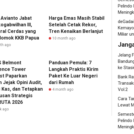
Pelindo
Meningk
 Avianto Jabat
Harga Emas Masih Stabil
deGadai
gabwilhan III,
Setelah Cetak Rekor,
Kemayor
ral Cerdas yang
Tren Kenaikan Berlanjut
Miliar 
Momok KKB Papua
10 month ago
Jang
th ago
Jelang F
Bandung
 Belmont
Panduan Pemula: 7
ke Stas
ence Tower
Langkah Praktis Kirim
st Paparkan
Paket Ke Luar Negeri
Bank Ra
 Jejak Opini Audit,
dari Rumah
Transaks
i Kas, dan Tetapkan
Vol.2
4 month ago
usan Strategis
Cara Ta
RUTA 2026
Lewat M
k ago
Semeste
Pelindo
Meningk