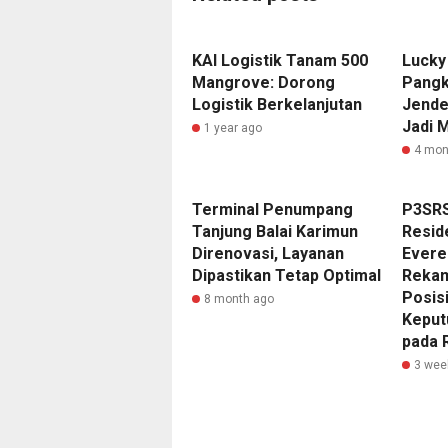
KAI Logistik Tanam 500
Lucky
Mangrove: Dorong
Pangko
Logistik Berkelanjutan
Jende
Jadi 
1 year ago
4 mon
Terminal Penumpang
P3SRS
Tanjung Balai Karimun
Resid
Direnovasi, Layanan
Evere
Dipastikan Tetap Optimal
Rekam
Posis
8 month ago
Keput
pada 
3 wee