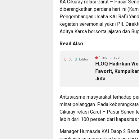
KA Cikuray relasi Garut – Pasar Sen
diberangkatkan perdana hari ini (Kam
Pengembangan Usaha KAI Rafli Yandra
kegiatan seremonial yakni Plt. Direk
Aditya Karsa berserta jajaran dan Bu
Read Also
1 month ago
33
Editor
FLOQ Hadirkan Wo
Favorit, Kumpulka
Juta
Antusiasme masyarakat terhadap penin
minat pelanggan. Pada keberangkata
Cikuray relasi Garut – Pasar Senen t
lebih dari 100 persen dari kapasitas
Manager Humasda KAI Daop 2 Bandu
rangkaian ini merupakan bagian dari