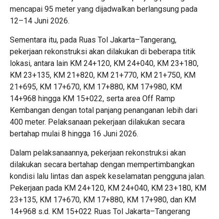
mencapai 95 meter yang dijadwalkan berlangsung pada
12–14 Juni 2026.
Sementara itu, pada Ruas Tol Jakarta–Tangerang,
pekerjaan rekonstruksi akan dilakukan di beberapa titik
lokasi, antara lain KM 24+120, KM 24+040, KM 23+180,
KM 23+135, KM 21+820, KM 21+770, KM 21+750, KM
21+695, KM 17+670, KM 17+880, KM 17+980, KM
14+968 hingga KM 15+022, serta area Off Ramp
Kembangan dengan total panjang penanganan lebih dari
400 meter. Pelaksanaan pekerjaan dilakukan secara
bertahap mulai 8 hingga 16 Juni 2026.
Dalam pelaksanaannya, pekerjaan rekonstruksi akan
dilakukan secara bertahap dengan mempertimbangkan
kondisi lalu lintas dan aspek keselamatan pengguna jalan.
Pekerjaan pada KM 24+120, KM 24+040, KM 23+180, KM
23+135, KM 17+670, KM 17+880, KM 17+980, dan KM
14+968 s.d. KM 15+022 Ruas Tol Jakarta–Tangerang