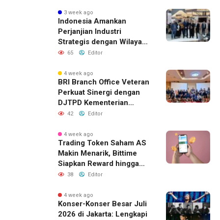
Strategis
3 week ago
Indonesia Amankan
Perjanjian Industri
Strategis dengan Wilayah
Sverdlovsk, Rusia untuk
65
Editor
Pacu Investasi Manufaktur
4 week ago
BRI Branch Office Veteran
Perkuat Sinergi dengan
DJTPD Kementerian
Komdigi RI melalui
42
Editor
Sosialisasi Produk dan
Layanan BRI
4 week ago
Trading Token Saham AS
Makin Menarik, Bittime
Siapkan Reward hingga
Rp10 Juta
38
Editor
4 week ago
Konser-Konser Besar Juli
2026 di Jakarta: Lengkapi