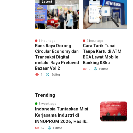
Latest
r ago
1 hour ago
2 hour ago
 Final Piala
Bank Raya Dorong
Cara Tarik Tunai
J
en 2026, KAI
Circular Economy dan
Tanpa Kartu di ATM
P
2 Bandung
Transaksi Digital
BCA Lewat Mobile
D
 Pelanggan
melalui Raya Preloved
Banking KSku
I
 Lebih Awal ke
Bazaar Vol.2
D
2
Editor
n
S
1
Editor
Editor
Trending
3 week ago
Indonesia Tuntaskan Misi
Kerjasama Industri di
INNOPROM 2026, Hasilkan
Belasan Kerja Sama
67
Editor