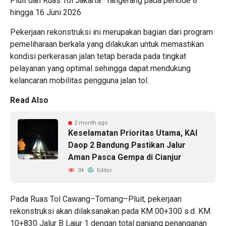
Pluit dan Ruas Tol Jakarta–Tangerang pada periode 8
hingga 16 Juni 2026
Pekerjaan rekonstruksi ini merupakan bagian dari program
pemeliharaan berkala yang dilakukan untuk memastikan
kondisi perkerasan jalan tetap berada pada tingkat
pelayanan yang optimal sehingga dapat mendukung
kelancaran mobilitas pengguna jalan tol.
Read Also
2 month ago
Keselamatan Prioritas Utama, KAI
Daop 2 Bandung Pastikan Jalur
Aman Pasca Gempa di Cianjur
34
Editor
Pada Ruas Tol Cawang–Tomang–Pluit, pekerjaan
rekonstruksi akan dilaksanakan pada KM 00+300 s.d. KM
10+830 Jalur B Lajur 1 dengan total panjang penanganan