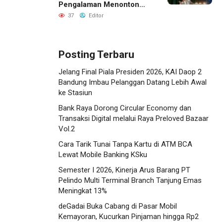
Pengalaman Menonton
dengan Menginap Lebih
37
Editor
Dekat ke Venue
Posting Terbaru
Jelang Final Piala Presiden 2026, KAI Daop 2
Bandung Imbau Pelanggan Datang Lebih Awal
ke Stasiun
Bank Raya Dorong Circular Economy dan
Transaksi Digital melalui Raya Preloved Bazaar
Vol.2
Cara Tarik Tunai Tanpa Kartu di ATM BCA
Lewat Mobile Banking KSku
Semester I 2026, Kinerja Arus Barang PT
Pelindo Multi Terminal Branch Tanjung Emas
Meningkat 13%
deGadai Buka Cabang di Pasar Mobil
Kemayoran, Kucurkan Pinjaman hingga Rp2