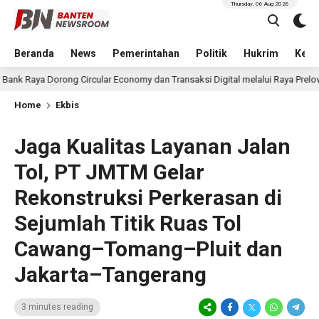
Thursday, 06 Aug 2026
Beranda
News
Pemerintahan
Politik
Hukrim
Kese
orong Circular Economy dan Transaksi Digital melalui Raya Preloved Bazaar Vo
Home
Ekbis
Jaga Kualitas Layanan Jalan
Tol, PT JMTM Gelar
Rekonstruksi Perkerasan di
Sejumlah Titik Ruas Tol
Cawang–Tomang–Pluit dan
Jakarta–Tangerang
3 minutes reading