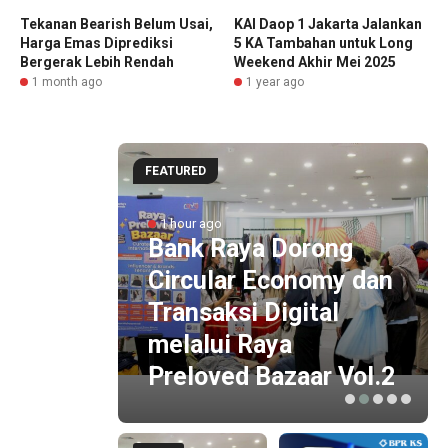
Tekanan Bearish Belum Usai,
KAI Daop 1 Jakarta Jalankan
Harga Emas Diprediksi
5 KA Tambahan untuk Long
Bergerak Lebih Rendah
Weekend Akhir Mei 2025
1 month ago
1 year ago
FEATURED
la
1 hour ago
KAI
Bank Raya Dorong
g
Circular Economy dan
n
Transaksi Digital
wal ke
melalui Raya
Preloved Bazaar Vol.2