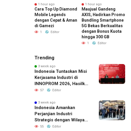
r ago
1 hour ago
1 hour ago
or Masih Minati
Cara Top Up Diamond
Maujual Gandeng
I
igital,
Mobile Legends
AXIS, Hadirkan Promo
A
una Baru
dengan Cepat & Aman
Bundling Smartphone
P
e
di Gamezi
5G Bekas Berkualitas
B
sempatan Raih
dengan Bonus Kuota
B
1
Editor
Bitcoin
hingga 300 GB
B
Editor
1
Editor
Trending
3 week ago
Indonesia Tuntaskan Misi
Kerjasama Industri di
INNOPROM 2026, Hasilkan
Belasan Kerja Sama
57
Editor
Strategis
3 week ago
Indonesia Amankan
Perjanjian Industri
Strategis dengan Wilayah
Sverdlovsk, Rusia untuk
55
Editor