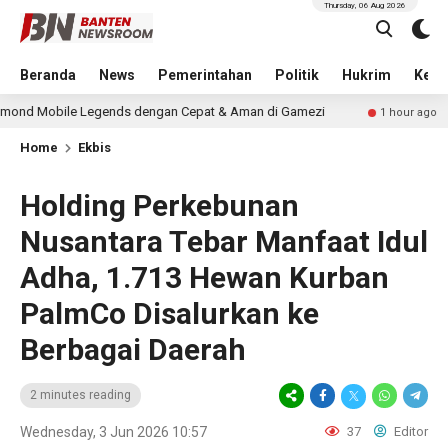
Thursday, 06 Aug 2026
Beranda
News
Pemerintahan
Politik
Hukrim
Kese
 Legends dengan Cepat & Aman di Gamezi
Maujual Gand
1 hour ago
Home
Ekbis
Holding Perkebunan
Nusantara Tebar Manfaat Idul
Adha, 1.713 Hewan Kurban
PalmCo Disalurkan ke
Berbagai Daerah
2 minutes reading
Wednesday, 3 Jun 2026 10:57
37
Editor