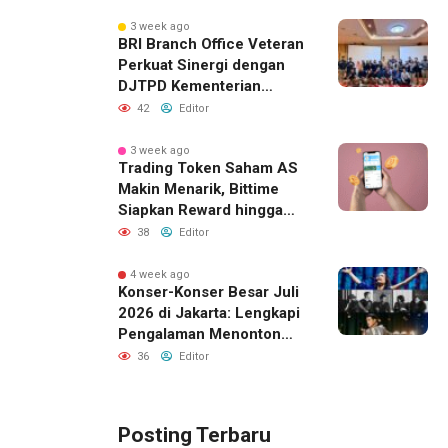
Pacu Investasi Manufaktur
3 week ago
BRI Branch Office Veteran
Perkuat Sinergi dengan
DJTPD Kementerian
Komdigi RI melalui
42
Editor
Sosialisasi Produk dan
Layanan BRI
3 week ago
Trading Token Saham AS
Makin Menarik, Bittime
Siapkan Reward hingga
Rp10 Juta
38
Editor
4 week ago
Konser-Konser Besar Juli
2026 di Jakarta: Lengkapi
Pengalaman Menonton
dengan Menginap Lebih
36
Editor
Dekat ke Venue
Posting Terbaru