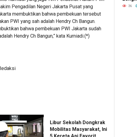
Kemay
Menon
hakim Pengadilan Negeri Jakarta Pusat yang
36
Kucur
Mengi
karta membuktikan bahwa pembekuan tersebut
Pinja
ke Ve
akan PWI yang sah adalah Hendry Ch Bangun.
hingg
mbuktikan bahwa pembekuan PWI Jakarta sudah
Rp2
Miliar
dalah Hendry Ch Bangun,” kata Kurniadi.(*)
untuk
Show
1
Redaksi
Editor
Libur Sekolah Dongkrak
1
1
34
Mobilitas Masyarakat, Ini
hour ago
hour ag
minut
Pelangg
POST
deGad
5 Kereta Api Favorit