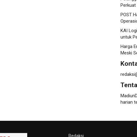
Perkuat
POST Ha
Operasi
KAI Log
untuk P
Harga E
Meski S
Konta
redaksi
Tent
MadiunD
harian t
Redaksi