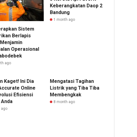
Nyaman,
Hadir
Buka
Keberangkatan Daop 2
Pekerja
sebaga
Caba
Bandung
Aman:
Solusi
di
1 month ago
PAM
POS
Pasar
erapkan Sistem
JAYA
untuk
Mobil
rikan Berlapis
Perkuat
Operas
Kemay
 Menjamin
Komitme
Restor
Kucur
alan Operasional
K3
Pinja
abodebek
Bersama
hingg
1
th ago
Mitra
Rp2
Kerja
Miliar
Editor
untuk
 Kaget! Ini Dia
Mengatasi Tagihan
Show
1
Accurate Online
Listrik yang Tiba Tiba
lusi Efisiensi
Membengkak
Editor
1
s Anda
8 month ago
r ago
Editor