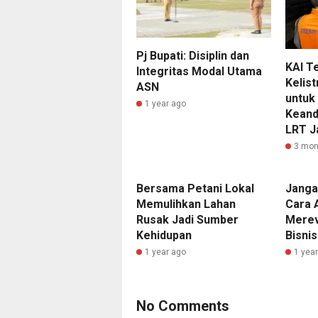
Pj Bupati: Disiplin dan
KAI T
Integritas Modal Utama
Kelist
ASN
untuk
1 year ago
Keand
LRT J
3 mon
Bersama Petani Lokal
Jangan
Memulihkan Lahan
Cara 
Rusak Jadi Sumber
Merevo
Kehidupan
Bisni
1 year ago
1 yea
No Comments