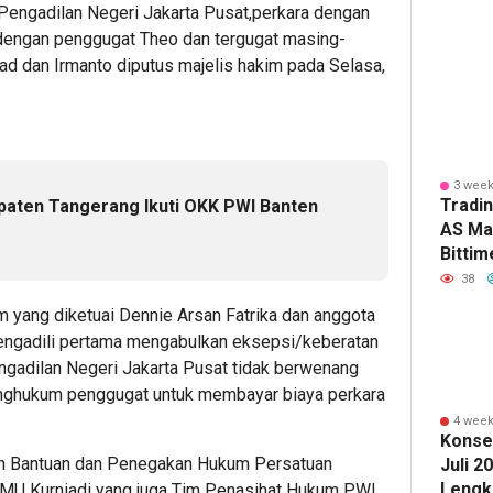
Pengadilan Negeri Jakarta Pusat,perkara dengan
Kemayor
Perkua
Opera
engan penggugat Theo dan tergugat masing-
Kucurka
Komitm
Resto
ad dan Irmanto diputus majelis hakim pada Selasa,
Pinjaman
K3
hingga
Bersa
1
Rp2
Mitra
Miliar
Kerja
Editor
untuk
3 week
Showro
1
Tradi
aten Tangerang Ikuti OKK PWI Banten
AS Ma
Editor
1
Bitti
hingg
38
Editor
 yang diketuai Dennie Arsan Fatrika dan anggota
34
minut
 mengadili pertama mengabulkan eksepsi/keberatan
deGad
ngadilan Negeri Jakarta Pusat tidak berwenang
Buka
menghukum penggugat untuk membayar biaya perkara
Caba
4 week
di
Konse
Pasar
n Bantuan dan Penegakan Hukum Persatuan
Juli 2
Mobil
Lengk
MU Kurniadi yang juga Tim Penasihat Hukum PWI