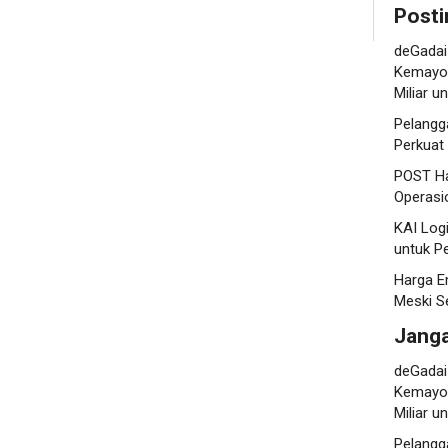
Posti
deGadai
Kemayor
Miliar 
Pelangg
Perkuat
POST Ha
Operasi
KAI Log
untuk P
Harga E
Meski S
Jang
deGadai
Kemayor
Miliar 
Pelangg