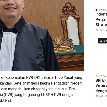
untuk
untuk
Have
Mili
B
3 week
Operasio
Pengir
Mulai
unt
M
Indon
Perjan
Restoran
Paket
Berk
Sh
Ke
Strat
Wilaya
59
Rusia
Inves
Lates
34
1
1
minute ag
hour ag
hour 
3 week
an Kehormatan PWI DKI Jakarta Theo Yusuf yang
deGadai
Pelang
POST
BRI Br
andas. Setelah majelis hakim Pengadilan Negeri
Buka
Nyaman
Hadir
Vetera
o dan mengabulkan eksepsi yang disusun Tim
Cabang
Pekerj
sebag
denga
ia (PWI) yang tergabung LKBPH PWI dengan
di
Aman:
Solusi
Kemen
42
kt.Pst.
Pasar
PAM
POS
melalu
Mobil
JAYA
untuk
Produ