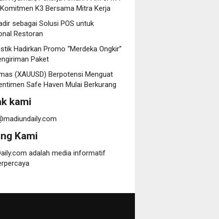
 Komitmen K3 Bersama Mitra Kerja
dir sebagai Solusi POS untuk
onal Restoran
istik Hadirkan Promo “Merdeka Ongkir”
engiriman Paket
mas (XAUUSD) Berpotensi Menguat
entimen Safe Haven Mulai Berkurang
k kami
@madiundaily.com
ang Kami
aily.com adalah media informatif
erpercaya