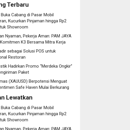
ng Terbaru
 Buka Cabang di Pasar Mobil
an, Kucurkan Pinjaman hingga Rp2
untuk Showroom
an Nyaman, Pekerja Aman: PAM JAYA
 Komitmen K3 Bersama Mitra Kerja
dir sebagai Solusi POS untuk
onal Restoran
istik Hadirkan Promo “Merdeka Ongkir”
engiriman Paket
mas (XAUUSD) Berpotensi Menguat
entimen Safe Haven Mulai Berkurang
an Lewatkan
 Buka Cabang di Pasar Mobil
an, Kucurkan Pinjaman hingga Rp2
untuk Showroom
an Nyaman, Pekerja Aman: PAM JAYA