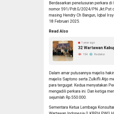
Berdasarkan penelusuran perkara di 
nomor 591/Pdt.G/2024/PN Jkt.Pst d
masing Hendry Ch Bangun, Iqbal Irsy
18 Februari 2025.
Read Also
1 year ago
32 Wartawan Kabup
154
Redaksi
Dalam amar putusannya majelis hakim
majelis Saptono serta Zulkifli Atjo
para tergugat. Kedua menyatakan Pe
mengadili perkara ini. Dan ketiga 
sejumlah Rp.550.000.
Sementara Ketua Lembaga Konsulta
Wartawan Indonesia (LKBPH PWI) H