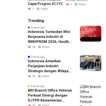
Capai Progres 47,11%
1
Editor
1
Editor
Trending
3 week ago
Indonesia Tuntaskan Misi
Kerjasama Industri di
INNOPROM 2026, Hasilkan
Belasan Kerja Sama
58
Editor
Strategis
3 week ago
Indonesia Amankan
Perjanjian Industri
Strategis dengan Wilayah
Sverdlovsk, Rusia untuk
56
Editor
Pacu Investasi Manufaktur
3 week ago
BRI Branch Office Veteran
Perkuat Sinergi dengan
DJTPD Kementerian
Komdigi RI melalui
42
Editor