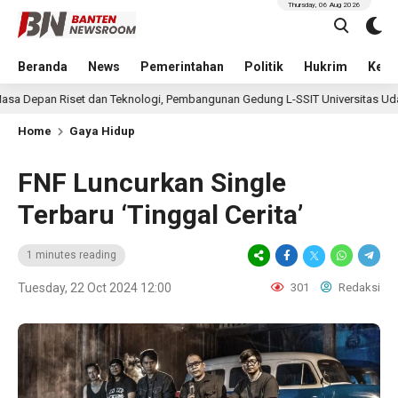
Thursday, 06 Aug 2026
Beranda
News
Pemerintahan
Politik
Hukrim
Kese
t dan Teknologi, Pembangunan Gedung L-SSIT Universitas Udayana Capai P
Home
Gaya Hidup
FNF Luncurkan Single
Terbaru ‘Tinggal Cerita’
1 minutes reading
Tuesday, 22 Oct 2024 12:00
301
Redaksi