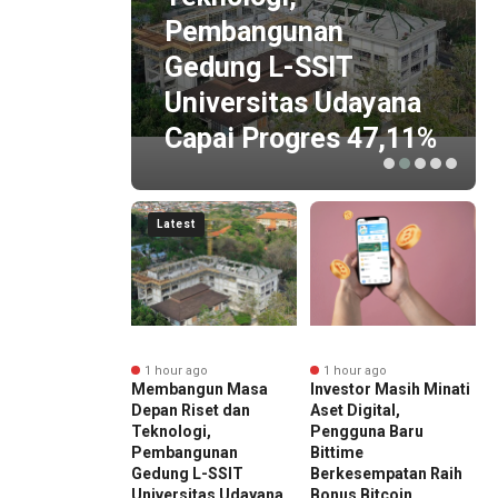
tensi
Pembangunan
Gedung L-SSIT
Haven
Universitas Udayana
g
Capai Progres 47,11%
Latest
nute ago
1 hour ago
1 hour ago
 Emas
Membangun Masa
Investor Masih Minati
SD) Berpotensi
Depan Riset dan
Aset Digital,
(
at Meski
Teknologi,
Pengguna Baru
M
men Safe Haven
Pembangunan
Bittime
S
 Berkurang
Gedung L-SSIT
Berkesempatan Raih
M
Universitas Udayana
Bonus Bitcoin
Editor