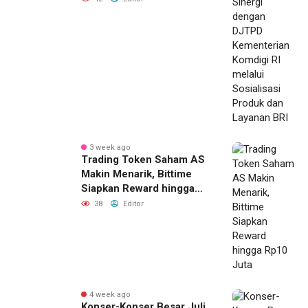
Sosialisasi Produk dan
Layanan BRI
3 week ago
Trading Token Saham AS
Makin Menarik, Bittime
Siapkan Reward hingga
Rp10 Juta
38
Editor
4 week ago
Konser-Konser Besar Juli