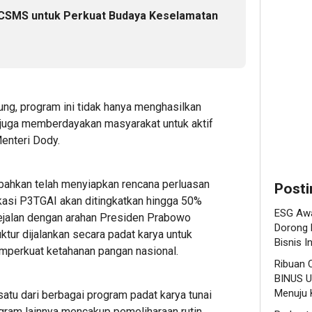
Menjadi
Langka
Hiliris
 CSMS untuk Perkuat Budaya Keselamatan
Standar
Awal
Bioet
Baru
Menuju
PTPN
Daya
Karier
I
Saing
Global
(Pers
Bisnis
Subho
Indonesi
Perke
2
ng, program ini tidak hanya menghasilkan
Nusan
pi juga memberdayakan masyarakat untuk aktif
Editor
1
Menteri Dody.
2
Editor
Editor
bahkan telah menyiapkan rencana perluasan
Posti
kasi P3TGAI akan ditingkatkan hingga 50%
ESG Awa
sejalan dengan arahan Presiden Prabowo
Dorong 
tur dijalankan secara padat karya untuk
Bisnis I
erkuat ketahanan pangan nasional.
Ribuan 
BINUS U
Menuju K
atu dari berbagai program padat karya tunai
gram lainnya mencakup pemeliharaan rutin