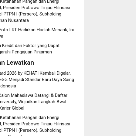
 Ketahanan Pangan dan Energi
, Presiden Prabowo Tinjau Hilirisasi
l PTPN I (Persero), Subholding
nan Nusantara
oto LRT Hadirkan Hadiah Menarik, Ini
ya
i Kredit dan Faktor yang Dapat
ruhi Pengajuan Pinjaman
an Lewatkan
rd 2026 by KEHATI Kembali Digelar,
ESG Menjadi Standar Baru Daya Saing
ndonesia
Calon Mahasiswa Datangi & Daftar
niversity, Wujudkan Langkah Awal
arier Global
 Ketahanan Pangan dan Energi
, Presiden Prabowo Tinjau Hilirisasi
l PTPN I (Persero), Subholding