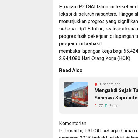
Program P3TGAI tahun ini tersebar d
lokasi di seluruh nusantara. Hingga 
menunjukkan progres yang signifikan.
sebesar Rp1,8 triliun, realisasi ke
progres fisik pekerjaan di lapangan t
program ini berhasil
membuka lapangan kerja bagi 65.424
2.944.080 Hari Orang Kerja (HOK).
Read Also
10 month ago
Mengabdi Sejak Tah
Susiswo Suprianto
77
Editor
Kementerian
PU menilai, P3TGAI sebagai bagian d