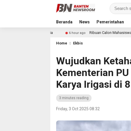
Beranda
News
Pemerintahan
isnis Indonesia
Ribuan Calon Mahasiswa Datangi & Daft
6 hour ago
Home
Ekbis
Wujudkan Ketah
Kementerian PU 
Karya Irigasi di 
3 minutes reading
Friday, 3 Oct 2025 08:32