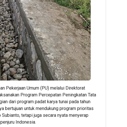
Digelar,
BINUS
Presi
Dorong
Univers
Prab
ESG
Wujudk
Tinjau
Menjadi
Langka
Hiliris
Standar
Awal
Bioet
Baru
Menuju
PTPN
Daya
Karier
I
Saing
Global
(Pers
Bisnis
Subho
Indonesi
Perke
2
Nusan
Editor
1
2
Editor
ian Pekerjaan Umum (PU) melalui Direktorat
Editor
laksanakan Program Percepatan Peningkatan Tata
gian dari program padat karya tunai pada tahun
nya bertujuan untuk mendukung program prioritas
Subianto, tetapi juga secara nyata menyerap
 penjuru Indonesia.