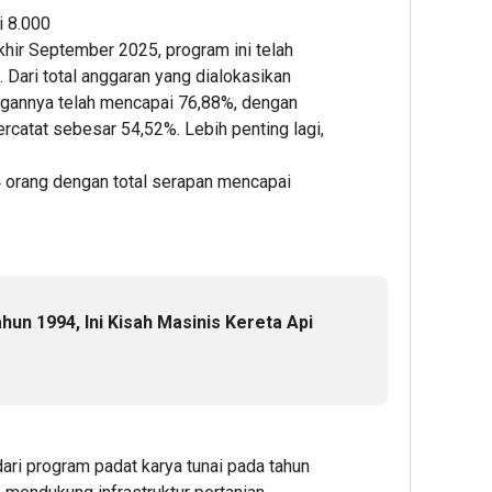
i 8.000
6
6
7
akhir September 2025, program ini telah
hour ago
hour ag
hour 
 Dari total anggaran yang dialokasikan
ESG
Ribuan
Perku
uangannya telah mencapai 76,88%, dengan
Award
Calon
Ketah
2026
Mahasi
Pang
ercatat sebesar 54,52%. Lebih penting lagi,
by
Datangi
dan
KEHATI
&
Energ
 orang dengan total serapan mencapai
Kembali
Daftar
Nasion
Digelar,
BINUS
Presi
Dorong
Univers
Prab
ESG
Wujudk
Tinjau
Menjadi
Langka
Hiliris
Standar
Awal
Bioet
un 1994, Ini Kisah Masinis Kereta Api
Baru
Menuju
PTPN
Daya
Karier
I
Saing
Global
(Pers
Bisnis
Subho
Indonesi
Perke
2
ari program padat karya tunai pada tahun
Nusan
Editor
1