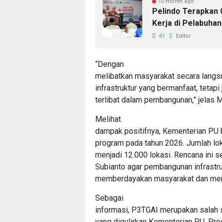
10 month ago
Pelindo Terapkan
Kerja di Pelabuhan
61
Editor
“Dengan
melibatkan masyarakat secara langsu
infrastruktur yang bermanfaat, teta
terlibat dalam pembangunan,” jelas 
Melihat
dampak positifnya, Kementerian PU 
program pada tahun 2026. Jumlah lo
menjadi 12.000 lokasi. Rencana ini 
Subianto agar pembangunan infrastruk
memberdayakan masyarakat dan memp
Sebagai
informasi, P3TGAI merupakan salah s
yang digulirkan Kementerian PU. Pro