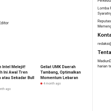
Perkebu
Lomba F
Syaratn
Reputas
ditor
Memenga
Konta
redaksi
Tent
MadiunD
harian t
Intel Melejit!
Geliat UMK Daerah
h Ini Awal Tren
Tambang, Optimalkan
h atau Sekadar Bull
Momentum Lebaran
4 month ago
nth ago