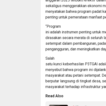
anggaran 2025 terbukti efektif dalam
sekaligus menggerakkan ekonomi ma
menyatakan bahwa program padat kar
penting untuk pemerataan manfaat 
“Program
ini adalah instrumen penting untuk
dirasakan secara merata di seluruh 
setempat dalam pembangunan, padat
pengangguran, dan meningkatkan daya
Salah
satu kunci keberhasilan P3TGAI ada
menyebut bahwa program ini dijalan
masyarakat atau petani setempat. De
berputar langsung di tingkat desa, 
masyarakat terhadap infrastruktur y
Read Also