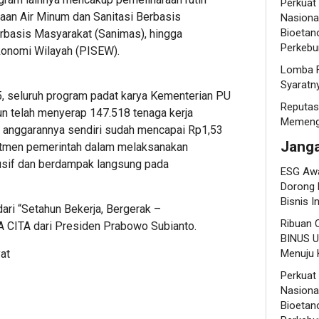
Perkuat
aan Air Minum dan Sanitasi Berbasis
Nasional
Bioetano
rbasis Masyarakat (Sanimas), hingga
Perkebu
konomi Wilayah (PISEW).
Lomba F
Syaratn
, seluruh program padat karya Kementerian PU
Reputas
iun telah menyerap 147.518 tenaga kerja
Memenga
si anggarannya sendiri sudah mencapai Rp1,53
Jang
komitmen pemerintah dalam melaksanakan
lusif dan berdampak langsung pada
ESG Awa
Dorong 
Bisnis I
ari “Setahun Bekerja, Bergerak –
Ribuan 
 CITA dari Presiden Prabowo Subianto.
BINUS U
at
Menuju K
Perkuat
Nasional
Bioetano