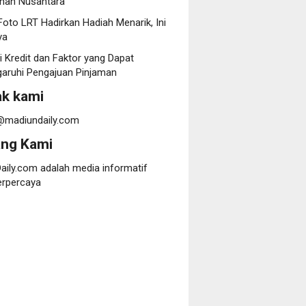
nan Nusantara
oto LRT Hadirkan Hadiah Menarik, Ini
ya
i Kredit dan Faktor yang Dapat
ruhi Pengajuan Pinjaman
k kami
@madiundaily.com
ang Kami
aily.com adalah media informatif
erpercaya