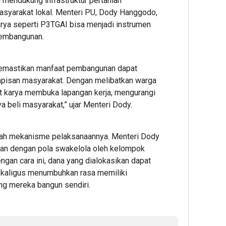
 mendukung infrastruktur pertanian
2
syarakat lokal. Menteri PU, Dody Hanggodo,
Editor
ya seperti P3TGAI bisa menjadi instrumen
Editor
pembangunan.
 memastikan manfaat pembangunan dapat
lapisan masyarakat. Dengan melibatkan warga
 karya membuka lapangan kerja, mengurangi
 beli masyarakat,” ujar Menteri Dody.
6
6
7
hour ago
hour ag
hour 
ESG
Ribuan
Perku
lah mekanisme pelaksanaannya. Menteri Dody
Award
Calon
Ketah
kan dengan pola swakelola oleh kelompok
2026
Mahasi
Pang
ngan cara ini, dana yang dialokasikan dapat
by
Datangi
dan
sekaligus menumbuhkan rasa memiliki
KEHATI
&
Energ
ang mereka bangun sendiri.
Kembali
Daftar
Nasion
Digelar,
BINUS
Presi
Dorong
Univers
Prab
ESG
Wujudk
Tinjau