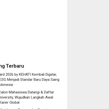
h
asi
anol
ero),
lding
a
bunan
tara
ng Terbaru
rd 2026 by KEHATI Kembali Digelar,
ESG Menjadi Standar Baru Daya Saing
ndonesia
Calon Mahasiswa Datangi & Daftar
niversity, Wujudkan Langkah Awal
arier Global