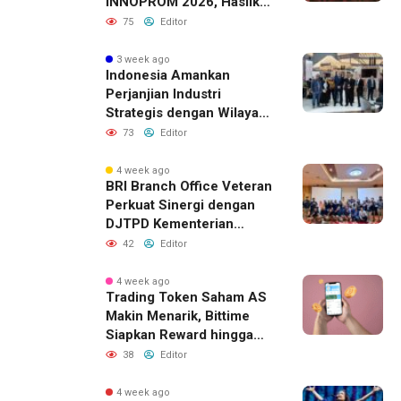
INNOPROM 2026, Hasilkan
Belasan Kerja Sama
75
Editor
Strategis
3 week ago
Indonesia Amankan
Perjanjian Industri
Strategis dengan Wilayah
Sverdlovsk, Rusia untuk
73
Editor
Pacu Investasi Manufaktur
4 week ago
BRI Branch Office Veteran
Perkuat Sinergi dengan
DJTPD Kementerian
Komdigi RI melalui
42
Editor
Sosialisasi Produk dan
Layanan BRI
4 week ago
Trading Token Saham AS
Makin Menarik, Bittime
Siapkan Reward hingga
Rp10 Juta
38
Editor
4 week ago