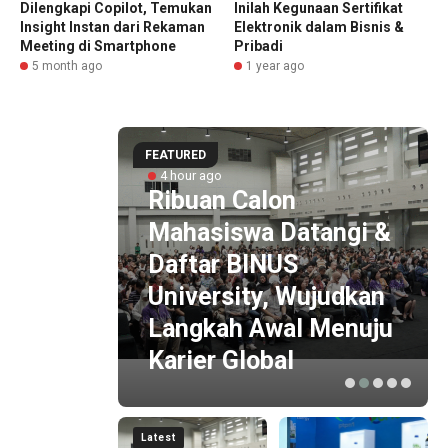
Dilengkapi Copilot, Temukan
Inilah Kegunaan Sertifikat
Insight Instan dari Rekaman
Elektronik dalam Bisnis &
Meeting di Smartphone
Pribadi
5 month ago
1 year ago
FEATURED
4 hour ago
 by
Ribuan Calon
i
Mahasiswa Datangi &
 ESG
Daftar BINUS
 Baru
University, Wujudkan
is
Langkah Awal Menuju
Karier Global
Latest