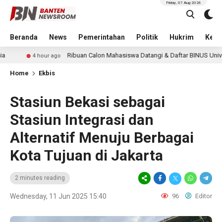
Friday, 07 Aug 2026
Beranda
News
Pemerintahan
Politik
Hukrim
Kese
Ribuan Calon Mahasiswa Datangi & Daftar BINUS University, Wujud
 hour ago
Home
Ekbis
Stasiun Bekasi sebagai
Stasiun Integrasi dan
Alternatif Menuju Berbagai
Kota Tujuan di Jakarta
2 minutes reading
Wednesday, 11 Jun 2025 15:40
96
Editor