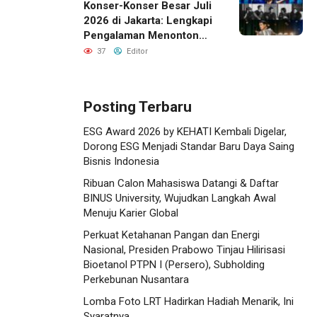
Konser-Konser Besar Juli
2026 di Jakarta: Lengkapi
Pengalaman Menonton
dengan Menginap Lebih
37
Editor
Dekat ke Venue
Posting Terbaru
ESG Award 2026 by KEHATI Kembali Digelar,
Dorong ESG Menjadi Standar Baru Daya Saing
Bisnis Indonesia
Ribuan Calon Mahasiswa Datangi & Daftar
BINUS University, Wujudkan Langkah Awal
Menuju Karier Global
Perkuat Ketahanan Pangan dan Energi
Nasional, Presiden Prabowo Tinjau Hilirisasi
Bioetanol PTPN I (Persero), Subholding
Perkebunan Nusantara
Lomba Foto LRT Hadirkan Hadiah Menarik, Ini
Syaratnya