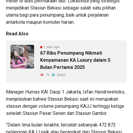
meter di atas permukaan laut. Lokasinya yang strategis
menjadikan Stasiun Bekasi sebagai salah satu pilihan
utama bagi para penumpang, baik untuk perjalanan
antarkota maupun komuter harian.
Read Also
1 year ago
67 Ribu Penumpang Nikmati
Kenyamanan KA Luxury dalam 5
Bulan Pertama 2025
75
Editor
Manager Humas KAI Daop 1 Jakarta, Ixfan Hendriwintoko,
menjelaskan bahwa Stasiun Bekasi saat ini merupakan
stasiun dengan volume penumpang KAJJ tertinggi ketiga
setelah Stasiun Pasar Senen dan Stasiun Gambir.
“Dalam lima bulan terakhir, tercatat sebanyak 472.872
pelanggan KAJJ naik atau berangkat dari Stasiun Bekasi.