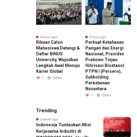
r ago
4 hour ago
4 hour ago
ward 2026 by
Ribuan Calon
Perkuat Ketahanan
E
I Kembali
Mahasiswa Datangi &
Pangan dan Energi
K
r, Dorong ESG
Daftar BINUS
Nasional, Presiden
D
di Standar Baru
University, Wujudkan
Prabowo Tinjau
M
aing Bisnis
Langkah Awal Menuju
Hilirisasi Bioetanol
D
esia
Karier Global
PTPN I (Persero),
I
Subholding
Editor
1
Editor
Perkebunan
Nusantara
1
Editor
Trending
3 week ago
Indonesia Tuntaskan Misi
Kerjasama Industri di