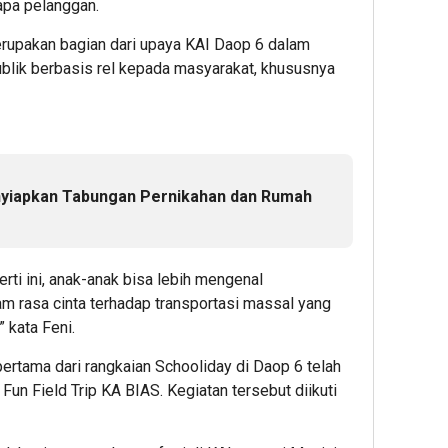
apa pelanggan.
58
1
1
rupakan bagian dari upaya KAI Daop 6 dalam
minute ag
hour ag
hour 
blik berbasis rel kepada masyarakat, khususnya
ESG
Ribuan
Perku
Award
Calon
Ketah
2026
Mahasi
Pang
by
Datangi
dan
KEHATI
&
Energ
Kembali
Daftar
Nasion
nyiapkan Tabungan Pernikahan dan Rumah
Digelar,
BINUS
Presi
Dorong
Univers
Prab
ESG
Wujudk
Tinjau
Menjadi
Langka
Hiliris
rti ini, anak-anak bisa lebih mengenal
Standar
Awal
Bioet
am rasa cinta terhadap transportasi massal yang
Baru
Menuju
PTPN
 kata Feni.
Daya
Karier
I
Saing
Global
(Pers
rtama dari rangkaian Schooliday di Daop 6 telah
Bisnis
Subho
tu Fun Field Trip KA BIAS. Kegiatan tersebut diikuti
Indonesi
Perke
1
Nusan
Editor
1