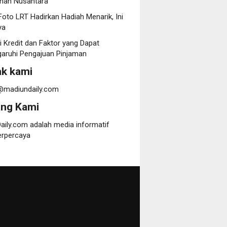
nan Nusantara
oto LRT Hadirkan Hadiah Menarik, Ini
ya
i Kredit dan Faktor yang Dapat
ruhi Pengajuan Pinjaman
k kami
@madiundaily.com
ang Kami
aily.com adalah media informatif
erpercaya