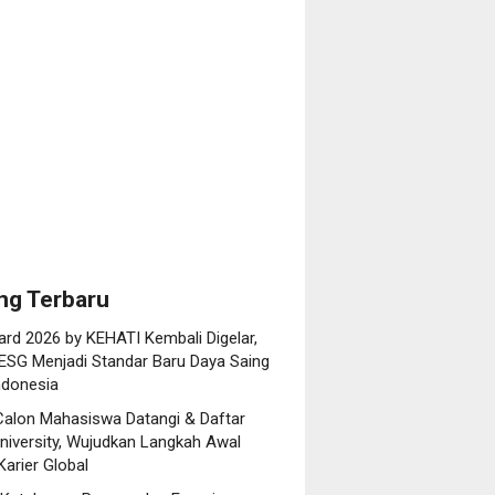
h
asi
anol
ero),
lding
a
bunan
tara
ng Terbaru
rd 2026 by KEHATI Kembali Digelar,
ESG Menjadi Standar Baru Daya Saing
ndonesia
Calon Mahasiswa Datangi & Daftar
niversity, Wujudkan Langkah Awal
arier Global