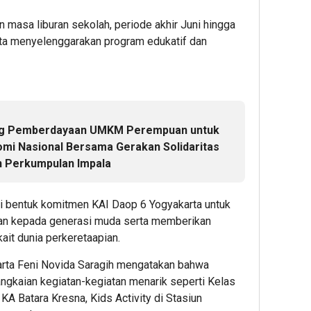
Digelar,
BINUS
Presi
masa liburan sekolah, periode akhir Juni hingga
Dorong
Univers
Prab
rta menyelenggarakan program edukatif dan
ESG
Wujudk
Tinjau
Menjadi
Langka
Hiliris
Standar
Awal
Bioet
Baru
Menuju
PTPN
Daya
Karier
I
Saing
Global
(Pers
g Pemberdayaan UMKM Perempuan untuk
Bisnis
Subho
mi Nasional Bersama Gerakan Solidaritas
Indonesi
Perke
1
n Perkumpulan Impala
Nusan
Editor
1
1
ai bentuk komitmen KAI Daop 6 Yogyakarta untuk
Editor
an kepada generasi muda serta memberikan
Editor
it dunia perkeretaapian.
ta Feni Novida Saragih mengatakan bahwa
angkaian kegiatan-kegiatan menarik seperti Kelas
 KA Batara Kresna, Kids Activity di Stasiun