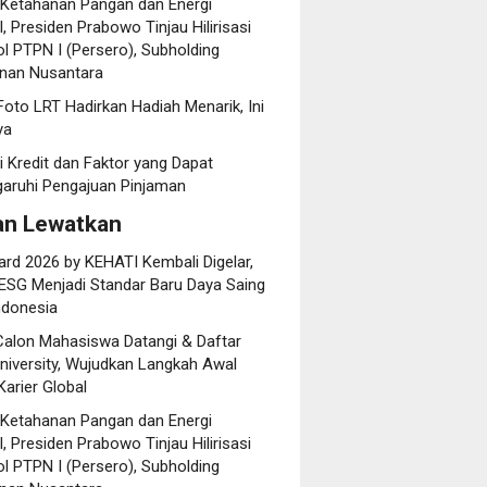
 Ketahanan Pangan dan Energi
, Presiden Prabowo Tinjau Hilirisasi
l PTPN I (Persero), Subholding
nan Nusantara
oto LRT Hadirkan Hadiah Menarik, Ini
ya
i Kredit dan Faktor yang Dapat
ruhi Pengajuan Pinjaman
an Lewatkan
rd 2026 by KEHATI Kembali Digelar,
ESG Menjadi Standar Baru Daya Saing
ndonesia
Calon Mahasiswa Datangi & Daftar
niversity, Wujudkan Langkah Awal
arier Global
 Ketahanan Pangan dan Energi
, Presiden Prabowo Tinjau Hilirisasi
l PTPN I (Persero), Subholding