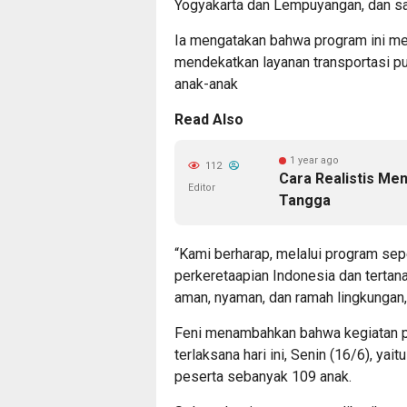
Yogyakarta dan Lempuyangan, dan s
Ia mengatakan bahwa program ini me
mendekatkan layanan transportasi pu
anak-anak
Read Also
1 year ago
112
Cara Realistis Me
Editor
Tangga
“Kami berharap, melalui program sepe
perkeretaapian Indonesia dan tertan
aman, nyaman, dan ramah lingkungan,”
Feni menambahkan bahwa kegiatan pe
terlaksana hari ini, Senin (16/6), yai
peserta sebanyak 109 anak.