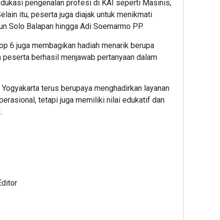
edukasi pengenalan profesi di KAI seperti Masinis,
1
lain itu, peserta juga diajak untuk menikmati
Editor
iun Solo Balapan hingga Adi Soemarmo PP.
Editor
op 6 juga membagikan hadiah menarik berupa
a peserta berhasil menjawab pertanyaan dalam
6 Yogyakarta terus berupaya menghadirkan layanan
erasional, tetapi juga memiliki nilai edukatif dan
.
58
1
1
minute ag
hour ag
hour 
ESG
Ribuan
Perku
Award
Calon
Ketah
2026
Mahasi
Pang
by
Datangi
dan
KEHATI
&
Energ
Kembali
Daftar
Nasion
ditor
Digelar,
BINUS
Presi
Dorong
Univers
Prab
ESG
Wujudk
Tinjau