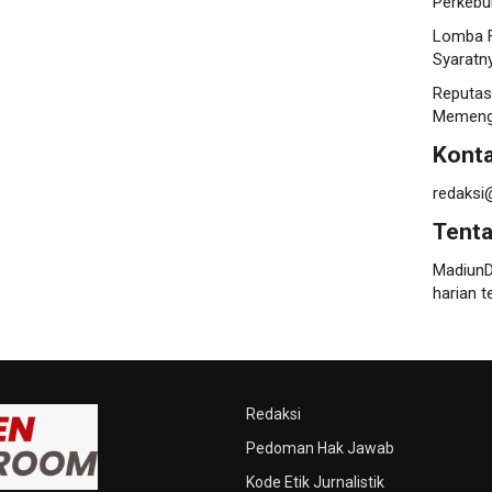
Perkebu
Lomba F
Syaratn
Reputas
Memenga
Konta
redaksi
Tent
MadiunD
harian t
Redaksi
Pedoman Hak Jawab
Kode Etik Jurnalistik