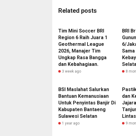
Related posts
Tim Mini Soccer BRI
BRI Br
Region 6 Raih Juara 1
Gunun
Geothermal League
6/Jaka
2026, Manajer Tim
Sama 
Ungkap Rasa Bangga
Kebay
dan Kebahagiaan.
Selat
3 week ago
8 mon
BSI Maslahat Salurkan
Pasti
Bantuan Kemanusiaan
dan Ke
Untuk Penyintas Banjir Di
Jajara
Kabupaten Bantaeng
Tanju
Sulawesi Selatan
Lintas
1 year ago
9 mon