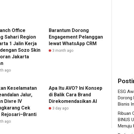
Menjadi
Langka
Hiliris
Standar
Awal
Bioet
Baru
Menuju
PTPN
Daya
Karier
I
Saing
Global
(Pers
anch Office
Barantum Dorong
Bisnis
Subho
g Sahari Region
Engagement Pelanggan
Indonesi
Perke
1
rta 1 Jalin Kerja
lewat WhatsApp CRM
Nusan
dengan Sozo Skin
3 month ago
Editor
1
oran Jakarta
1
an
Editor
th ago
Editor
Posti
kan Keselamatan
Apa Itu AVO? Ini Konsep
ESG Awa
andalan Jalur,
di Balik Cara Brand
Dorong 
n Divre IV
Direkomendasikan AI
Bisnis I
ngkarang Cek
3 day ago
Ribuan 
 Rejosari–Branti
BINUS U
th ago
Menuju K