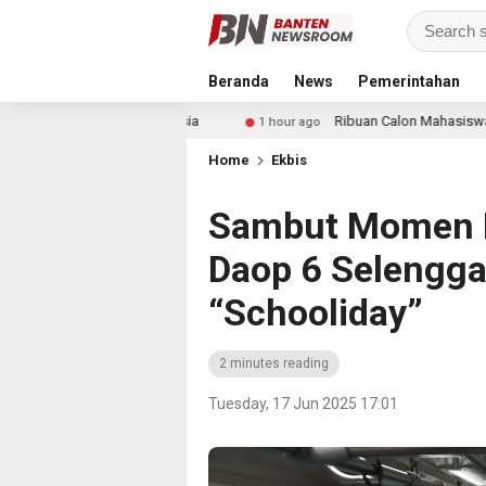
Beranda
News
Pemerintahan
isnis Indonesia
Ribuan Calon Mahasiswa Datangi & Dafta
1 hour ago
Home
Ekbis
Sambut Momen L
Daop 6 Selengg
“Schooliday”
2 minutes reading
Tuesday, 17 Jun 2025 17:01