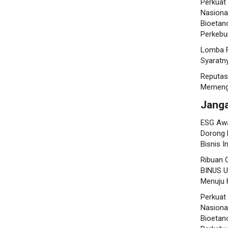
Perkuat
Nasional
Bioetano
Perkebu
Lomba F
Syaratn
Reputas
Memenga
Jang
ESG Awa
Dorong 
Bisnis I
Ribuan 
BINUS U
Menuju K
Perkuat
Nasional
Bioetano