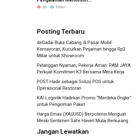
dengan Menginap Lebih
36
Editor
Dekat ke Venue
Posting Terbaru
deGadai Buka Cabang di Pasar Mobil
Kemayoran, Kucurkan Pinjaman hingga Rp2
Miliar untuk Showroom
Pelanggan Nyaman, Pekerja Aman: PAM JAYA
Perkuat Komitmen K3 Bersama Mitra Kerja
POST Hadir sebagai Solusi POS untuk
Operasional Restoran
KAI Logistik Hadirkan Promo “Merdeka Ongkir”
untuk Pengiriman Paket
Harga Emas (XAUUSD) Berpotensi Menguat
Meski Sentimen Safe Haven Mulai Berkurang
Jangan Lewatkan