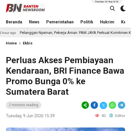
Thursday, 06 Aug 2026
Beranda
News
Pemerintahan
Politik
Hukrim
Kese
langgan Nyaman, Pekerja Aman: PAM JAYA Perkuat Komitmen K3 Bersama Mitr
Home
Ekbis
Perluas Akses Pembiayaan
Kendaraan, BRI Finance Bawa
Promo Bunga 0% ke
Sumatera Barat
2 minutes reading
Tuesday, 9 Jun 2026 15:39
40
Editor