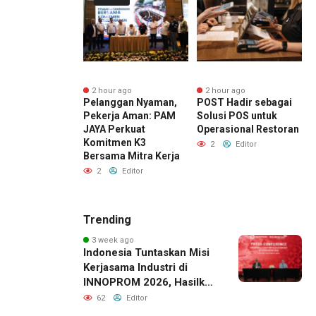
r ago
2 hour ago
2 hour ago
ai Buka Cabang
Pelanggan Nyaman,
POST Hadir sebagai
d
ar Mobil
Pekerja Aman: PAM
Solusi POS untuk
d
oran, Kucurkan
JAYA Perkuat
Operasional Restoran
K
man hingga Rp2
Komitmen K3
P
2
Editor
 untuk
Bersama Mitra Kerja
M
room
2
Editor
Editor
Trending
3 week ago
Indonesia Tuntaskan Misi
Kerjasama Industri di
INNOPROM 2026, Hasilkan
Belasan Kerja Sama
62
Editor
Strategis