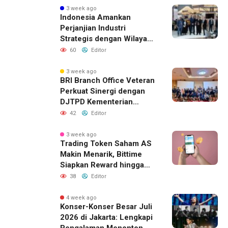
3 week ago
Indonesia Amankan
Perjanjian Industri
Strategis dengan Wilayah
Sverdlovsk, Rusia untuk
60
Editor
Pacu Investasi Manufaktur
3 week ago
BRI Branch Office Veteran
Perkuat Sinergi dengan
DJTPD Kementerian
Komdigi RI melalui
42
Editor
Sosialisasi Produk dan
Layanan BRI
3 week ago
Trading Token Saham AS
Makin Menarik, Bittime
Siapkan Reward hingga
Rp10 Juta
38
Editor
4 week ago
Konser-Konser Besar Juli
2026 di Jakarta: Lengkapi
Pengalaman Menonton