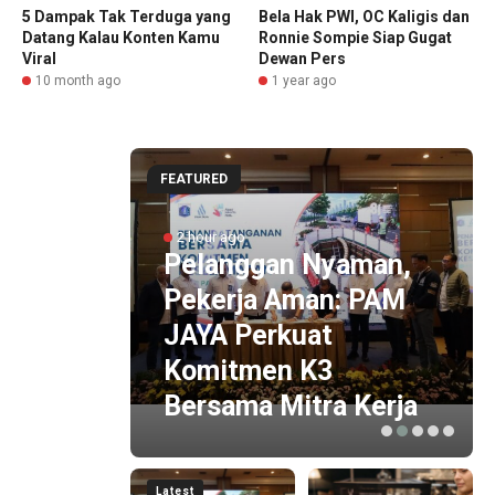
5 Dampak Tak Terduga yang
Bela Hak PWI, OC Kaligis dan
Datang Kalau Konten Kamu
Ronnie Sompie Siap Gugat
Viral
Dewan Pers
10 month ago
1 year ago
FEATURED
abang
2 hour ago
Pelanggan Nyaman,
urkan
Pekerja Aman: PAM
a Rp2
JAYA Perkuat
Komitmen K3
Bersama Mitra Kerja
Latest