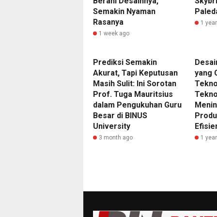
Berani Desainnya,
Skybr
Semakin Nyaman
Paled
Rasanya
1 yea
1 week ago
Prediksi Semakin
Desain
Akurat, Tapi Keputusan
yang 
Masih Sulit: Ini Sorotan
Tekno
Prof. Tuga Mauritsius
Tekno
dalam Pengukuhan Guru
Menin
Besar di BINUS
Produ
University
Efisie
3 month ago
1 yea