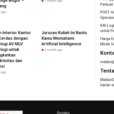
idge Bogor –
1 month ago
Perkuat
ang
POST Ha
r ago
Operasi
KAI Log
untuk P
 Interior Kantor
Jurusan Kuliah Ini Bantu
Cerdas dengan
Kamu Memahami
Harga E
logi AV MLV
Artificial Intelligence
Meski S
logi untuk
5 month ago
Konta
gkatkan
ktivitas dan
redaksi
nsi
Tent
r ago
MadiunD
harian t
Redaksi