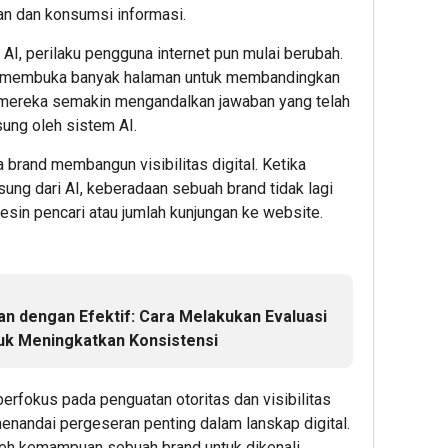
Kemay
an dan konsumsi informasi.
Kucur
Pinja
AI, perilaku pengguna internet pun mulai berubah.
hingg
a membuka banyak halaman untuk membandingkan
Rp2
i mereka semakin mengandalkan jawaban yang telah
Miliar
sung oleh sistem AI.
untuk
Show
 brand membangun visibilitas digital. Ketika
ng dari AI, keberadaan sebuah brand tidak lagi
1
esin pencari atau jumlah kunjungan ke website.
Editor
an dengan Efektif: Cara Melakukan Evaluasi
tuk Meningkatkan Konsistensi
erfokus pada penguatan otoritas dan visibilitas
2
2
1
menandai pergeseran penting dalam lanskap digital.
hour ago
hour ag
hour 
Pelangg
POST
deGad
oleh kemampuan sebuah brand untuk dikenali,