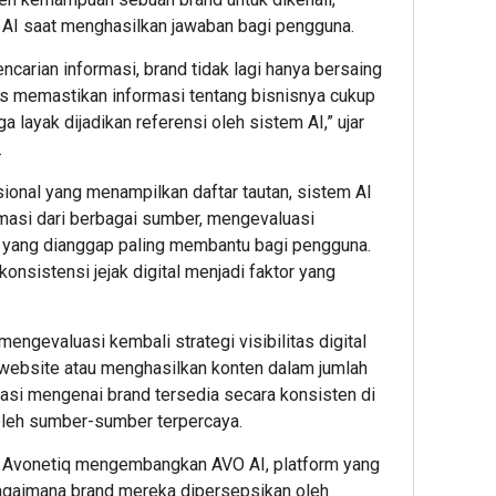
Nyaman,
Hadir
Buka
 AI saat menghasilkan jawaban bagi pengguna.
Pekerja
sebaga
Caba
Aman:
Solusi
di
encarian informasi, brand tidak lagi hanya bersaing
PAM
POS
Pasar
us memastikan informasi tentang bisnisnya cukup
JAYA
untuk
Mobil
a layak dijadikan referensi oleh sistem AI,” ujar
Perkuat
Operas
Kemay
.
Komitme
Restor
Kucur
K3
Pinja
ional yang menampilkan daftar tautan, sistem AI
Bersama
hingg
2
asi dari berbagai sumber, mengevaluasi
Mitra
Rp2
n yang dianggap paling membantu bagi pengguna.
Kerja
Miliar
Editor
onsistensi jejak digital menjadi faktor yang
untuk
Show
2
engevaluasi kembali strategi visibilitas digital
Editor
1
 website atau menghasilkan konten dalam jumlah
masi mengenai brand tersedia secara konsisten di
Editor
 oleh sumber-sumber terpercaya.
t, Avonetiq mengembangkan
AVO AI
, platform yang
aimana brand mereka dipersepsikan oleh