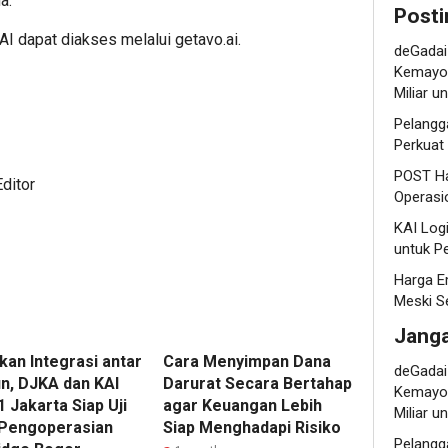
a.
Posti
 AI dapat diakses melalui
getavo.ai
.
deGadai
Kemayor
Miliar 
Pelangg
Perkuat
POST Ha
ditor
Operasi
KAI Log
untuk P
Harga E
Meski S
Jang
kan Integrasi antar
Cara Menyimpan Dana
deGadai
un, DJKA dan KAI
Darurat Secara Bertahap
Kemayor
 Jakarta Siap Uji
agar Keuangan Lebih
Miliar 
Pengoperasian
Siap Menghadapi Risiko
Pelangg