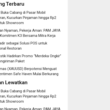
ng Terbaru
 Buka Cabang di Pasar Mobil
an, Kucurkan Pinjaman hingga Rp2
untuk Showroom
an Nyaman, Pekerja Aman: PAM JAYA
 Komitmen K3 Bersama Mitra Kerja
dir sebagai Solusi POS untuk
onal Restoran
istik Hadirkan Promo “Merdeka Ongkir”
engiriman Paket
mas (XAUUSD) Berpotensi Menguat
entimen Safe Haven Mulai Berkurang
an Lewatkan
 Buka Cabang di Pasar Mobil
an, Kucurkan Pinjaman hingga Rp2
untuk Showroom
an Nyaman, Pekerja Aman: PAM JAYA