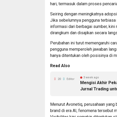
hari, termasuk dalam proses pencari
Seiring dengan meningkatnya adopsi 
Jika sebelumnya pengguna terbias
informasi dari berbagai sumber, kin
dirangkum dan disajikan secara lang
Perubahan ini turut memengaruhi cara
pengguna memperoleh jawaban langsu
hanya ditentukan oleh posisinya di m
Read Also
3 week ago
20
Editor
Mengisi Akhir Pek
Jurnal Trading un
Menurut Avonetiq, perusahaan yang b
brand di era AI, fenomena tersebut 
Visibilitas kini semakin ditentukan 