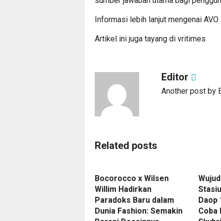
sumber jawaban utama bagi penggun
Informasi lebih lanjut mengenai AVO
Artikel ini juga tayang di
vritimes
Editor
Another post by E
Related posts
Bocorocco x Wilsen
Wujud
Willim Hadirkan
Stasi
Paradoks Baru dalam
Daop 1
Dunia Fashion: Semakin
Coba 