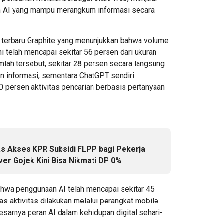
Kemayor
Perkua
Opera
em AI yang mampu merangkum informasi secara
Kucurka
Komitm
Resto
Pinjaman
K3
et terbaru Graphite yang menunjukkan bahwa volume
hingga
Bersa
2
i telah mencapai sekitar 56 persen dari ukuran
Rp2
Mitra
Miliar
Kerja
Editor
jumlah tersebut, sekitar 28 persen secara langsung
untuk
n informasi, sementara ChatGPT sendiri
Showro
2
20 persen aktivitas pencarian berbasis pertanyaan
Editor
1
Editor
1
s Akses KPR Subsidi FLPP bagi Pekerja
hour 
deGad
iver Gojek Kini Bisa Nikmati DP 0%
Buka
Caba
di
hwa penggunaan AI telah mencapai sekitar 45
Pasar
as aktivitas dilakukan melalui perangkat mobile.
Mobil
sarnya peran AI dalam kehidupan digital sehari-