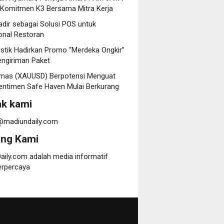
 Komitmen K3 Bersama Mitra Kerja
dir sebagai Solusi POS untuk
onal Restoran
istik Hadirkan Promo “Merdeka Ongkir”
engiriman Paket
mas (XAUUSD) Berpotensi Menguat
entimen Safe Haven Mulai Berkurang
k kami
@madiundaily.com
ang Kami
aily.com adalah media informatif
erpercaya