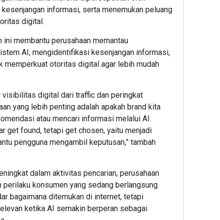
i kesenjangan informasi, serta menemukan peluang
ritas digital.
orm ini membantu perusahaan memantau
2
2
hour ago
hour ag
istem AI, mengidentifikasi kesenjangan informasi,
Pelangg
POST
 memperkuat otoritas digital agar lebih mudah
Nyaman,
Hadir
Pekerja
sebaga
Aman:
Solusi
ibilitas digital dari traffic dan peringkat
PAM
POS
yaan yang lebih penting adalah apakah brand kita
JAYA
untuk
omendasi atau mencari informasi melalui AI.
Perkuat
Operas
ar get found, tetapi get chosen, yaitu menjadi
Komitme
Restor
K3
bantu pengguna mengambil keputusan,” tambah
Bersama
2
Mitra
ningkat dalam aktivitas pencarian, perusahaan
Kerja
Editor
 perilaku konsumen yang sedang berlangsung.
ar bagaimana ditemukan di internet, tetapi
2
elevan ketika AI semakin berperan sebagai
Editor