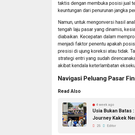
taktis dengan membuka posisi jual 
keuntungan dari penurunan jangka pe
Namun, untuk mengonversi hasil anal
tengah laju pasar yang dinamis, kesi
diabaikan. Kecepatan dalam mempros
menjadi faktor penentu apakah posis
presisi di ujung koreksi atau tidak.
strategi entri yang sudah direncan
akibat kendala keterlambatan ekseku
Navigasi Peluang Pasar Fi
Read Also
4 week ago
Usia Bukan Batas
Journey Kakek Ne
25
Editor