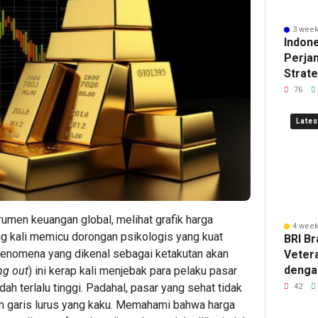
Kustomis
Aman
2026
Les
S
3 week
Spesifika
di
Bank
Jag
De
Indon
Perjan
Fleksibel
Gamez
Indon
Per
En
Strat
Wilaya
76
Rusia
Inves
Lates
36
50
52
umen keuangan global, melihat grafik harga
minute ag
minute 
minut
4 week
g kali memicu dorongan psikologis yang kuat
Polda
Laris
Gugik.
BRI Br
Fenomena yang dikenal sebagai ketakutan akan
NTT
Diminat
Perm
Vetera
Perkuat
Industri
Peng
denga
ng out
) ini kerap kali menjebak para pelaku pasar
Sinergi
Gugik.i
Serve
Kemen
ah terlalu tinggi. Padahal, pasar yang sehat tidak
42
Indonesia
Hadirk
Dell
melalu
am garis lurus yang kaku. Memahami bahwa harga
Australia
Rangka
Lewat
Produ