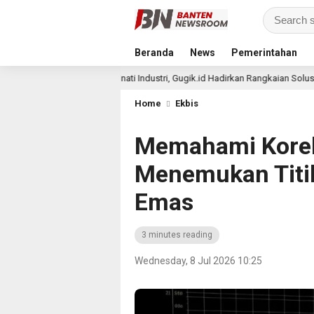
Beranda
News
Pemerintahan
Laris Diminati Industri, Gugik.id Hadirkan Rangkaian Solusi Server Dell En
ago
Home
Ekbis
Memahami Koreks
Menemukan Titik 
Emas
3 minutes reading
Wednesday, 8 Jul 2026 10:25