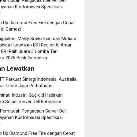
d Permudah Pengadaan Server Dell
ayanan Kustomisasi Spesifikasi
l
p Up Diamond Free Fire dengan Cepat
di Gamezi
gakan! Melky Soekirman dan Mutiara
yahida Harumkan BRI Region 6, Antar
 BRI Raih Juara 3 Lomba Tari
ra 2026 Bank Indonesia
an Lewatkan
T Perkuat Sinergi Indonesia, Australia,
or-Leste Jaga Perbatasan
minati Industri, Gugik.id Hadirkan
n Solusi Server Dell Enterprise
d Permudah Pengadaan Server Dell
ayanan Kustomisasi Spesifikasi
l
p Up Diamond Free Fire dengan Cepat