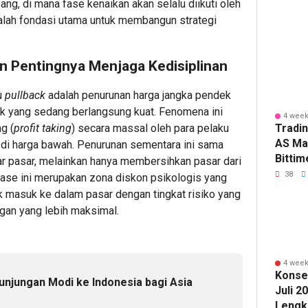
ng, di mana fase kenaikan akan selalu diikuti oleh
dan
Solusi
Layan
adalah fondasi utama untuk membangun strategi
Timor-
Server
Kusto
Leste
Dell
Spesif
Jaga
Enterpr
Fleksi
n Pentingnya Menjaga Kedisiplinan
Perbata
1
1
u
pullback
adalah penurunan harga jangka pendek
1
aik yang sedang berlangsung kuat. Fenomena ini
4 week
Editor
Editor
g (
profit taking
) secara massal oleh para pelaku
Tradi
Editor
AS Ma
k di harga bawah. Penurunan sementara ini sama
Bitti
ar pasar, melainkan hanya membersihkan pasar dari
hingg
38
, fase ini merupakan zona diskon psikologis yang
masuk ke dalam pasar dengan tingkat risiko yang
ngan yang lebih maksimal.
36
50
minute 
minut
Polda
Laris
4 week
NTT
Dimina
Konse
unjungan Modi ke Indonesia bagi Asia
Perkua
Indust
Juli 2
Sinergi
Gugik.
Lengk