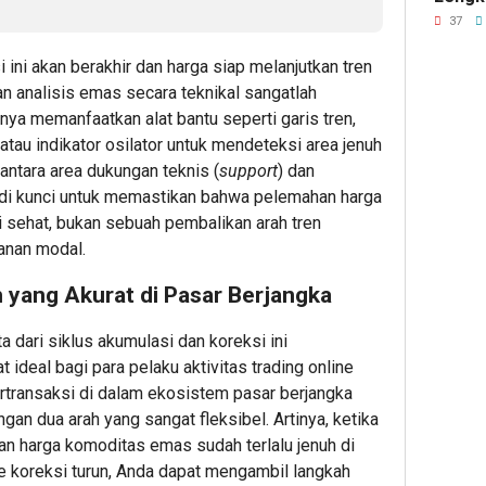
Indones
Hadir
Menon
37
Australi
Rangk
Mengi
dan
Solusi
ini akan berakhir dan harga siap melanjutkan tren
ke Ve
Timor-
Serve
 analisis emas secara teknikal sangatlah
Leste
Dell
nya memanfaatkan alat bantu seperti garis tren,
Jaga
Enter
, atau indikator osilator untuk mendeteksi area jenuh
Perbat
 antara area dukungan teknis (
support
) dan
1
di kunci untuk memastikan bahwa pelemahan harga
1
i sehat, bukan sebuah pembalikan arah tren
Editor
Editor
anan modal.
h yang Akurat di Pasar Berjangka
ta dari siklus akumulasi dan koreksi ini
ideal bagi para pelaku aktivitas trading online
rtransaksi di dalam ekosistem pasar berjangka
52
minut
gan dua arah yang sangat fleksibel. Artinya, ketika
Gugik.
 harga komoditas emas sudah terlalu jenuh di
Perm
e koreksi turun, Anda dapat mengambil langkah
Peng