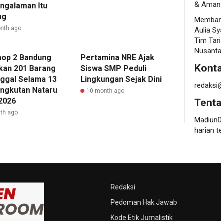
& Aman 
ngalaman Itu
ng
Membang
nth ago
Aulia S
Tim Tari
Nusanta
aop 2 Bandung
Pertamina NRE Ajak
Konta
an 201 Barang
Siswa SMP Peduli
nggal Selama 13
Lingkungan Sejak Dini
redaksi
Angkutan Nataru
10 month ago
2026
Tent
th ago
MadiunD
harian t
Redaksi
Pedoman Hak Jawab
Kode Etik Jurnalistik