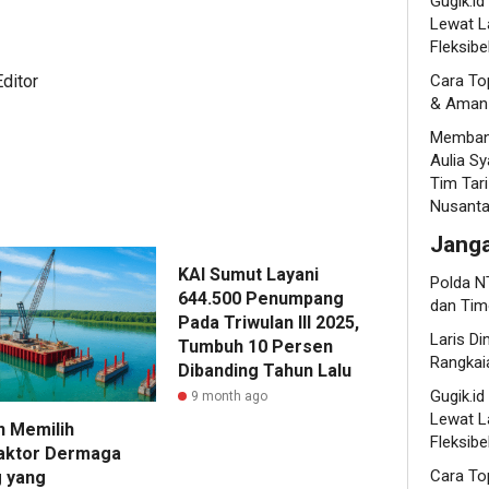
Gugik.i
Lewat L
Fleksibe
ditor
Cara To
& Aman 
Membang
Aulia S
Tim Tari
Nusanta
Jang
KAI Sumut Layani
Polda NT
644.500 Penumpang
dan Tim
Pada Triwulan III 2025,
Laris Di
Tumbuh 10 Persen
Rangkaia
Dibanding Tahun Lalu
Gugik.i
9 month ago
Lewat L
n Memilih
Fleksibe
aktor Dermaga
Cara To
 yang