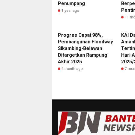
Penumpang
Berpe
Penti
1 year ago
11 mo
Progres Capai 98%,
KAI D
Pembangunan Floodway
Amank
Sikambing-Belawan
Terti
Ditargetkan Rampung
Hari 
Akhir 2025
2025/
9 month ago
7 mon