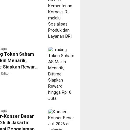
an
misasi
ikasi
ise
bel
san
 ago
ng Token Saham
kin Menarik,
me Siapkan Reward
a Rp10 Juta
Editor
ago
e ago
 ago
ti
r-Konser Besar
t
ri,
026 di Jakarta:
id
api Pengalaman