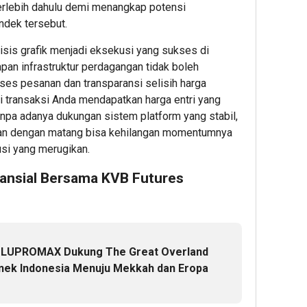
terlebih dahulu demi menangkap potensi
Serve
ndek tersebut.
Dell
Lewat
isis grafik menjadi eksekusi yang sukses di
Layan
apan infrastruktur perdagangan tidak boleh
Kusto
es pesanan dan transparansi selisih harga
Spesif
i transaksi Anda mendapatkan harga entri yang
Fleksi
 Tanpa adanya dukungan sistem platform yang stabil,
akan dengan matang bisa kehilangan momentumnya
1
si yang merugikan.
Editor
nansial Bersama KVB Futures
 : LUPROMAX Dukung The Great Overland
nek Indonesia Menuju Mekkah dan Eropa
36
50
52
minute ag
minute 
minut
Polda
Laris
Gugik.