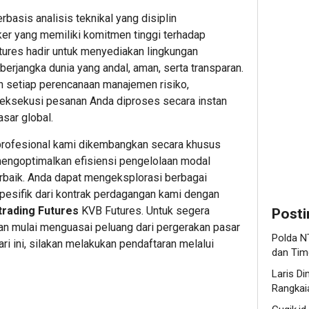
NTT
Diminat
Perm
Perkuat
Industri
Peng
basis analisis teknikal yang disiplin
Sinergi
Gugik.i
Serve
r yang memiliki komitmen tinggi terhadap
Indonesia
Hadirk
Dell
utures hadir untuk menyediakan lingkungan
Australia
Rangka
Lewat
erjangka dunia yang andal, aman, serta transparan.
dan
Solusi
Layan
 setiap perencanaan manajemen risiko,
Timor-
Server
Kusto
 eksekusi pesanan Anda diproses secara instan
Leste
Dell
Spesif
sar global.
Jaga
Enterpr
Fleksi
Perbata
n profesional kami dikembangkan secara khusus
1
1
engoptimalkan efisiensi pengelolaan modal
1
baik. Anda dapat mengeksplorasi berbagai
Editor
Editor
pesifik dari kontrak perdagangan kami dengan
Editor
trading Futures
KVB Futures. Untuk segera
Posti
an mulai menguasai peluang dari pergerakan pasar
Polda NT
ri ini, silakan melakukan pendaftaran melalui
dan Tim
Laris Di
Rangkaia