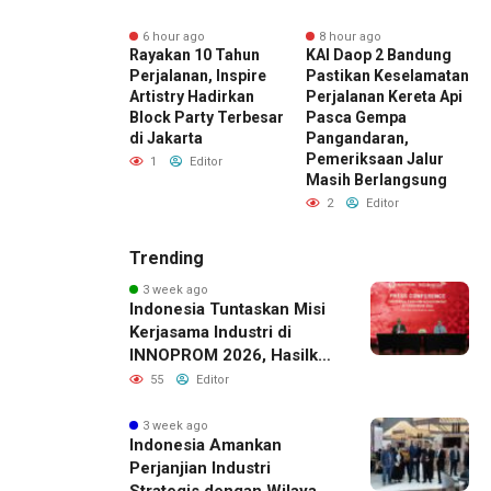
r ago
6 hour ago
8 hour ago
ng Perkebunan
Rayakan 10 Tahun
KAI Daop 2 Bandung
H
tara Dukung
Perjalanan, Inspire
Pastikan Keselamatan
N
ptaan Lapangan
Artistry Hadirkan
Perjalanan Kereta Api
P
 PTPN I Serap
Block Party Terbesar
Pasca Gempa
K
Ribu Pekerja di
di Jakarta
Pangandaran,
1
k Tembakau
Pemeriksaan Jalur
P
1
Editor
Masih Berlangsung
Editor
2
Editor
Trending
3 week ago
Indonesia Tuntaskan Misi
Kerjasama Industri di
INNOPROM 2026, Hasilkan
Belasan Kerja Sama
55
Editor
Strategis
3 week ago
Indonesia Amankan
Perjanjian Industri
Strategis dengan Wilayah