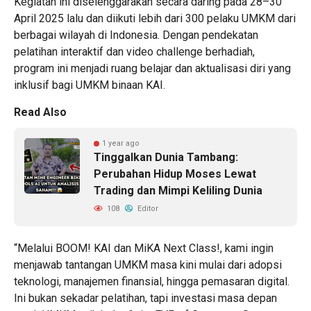
Kegiatan ini diselenggarakan secara daring pada 28–30
April 2025 lalu dan diikuti lebih dari 300 pelaku UMKM dari
berbagai wilayah di Indonesia. Dengan pendekatan
pelatihan interaktif dan video challenge berhadiah,
program ini menjadi ruang belajar dan aktualisasi diri yang
inklusif bagi UMKM binaan KAI.
Read Also
1 year ago
Tinggalkan Dunia Tambang:
Perubahan Hidup Moses Lewat
Trading dan Mimpi Keliling Dunia
108
Editor
“Melalui BOOM! KAI dan MiKA Next Class!, kami ingin
menjawab tantangan UMKM masa kini mulai dari adopsi
teknologi, manajemen finansial, hingga pemasaran digital.
Ini bukan sekadar pelatihan, tapi investasi masa depan