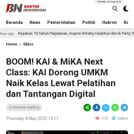
Thursday, 06 Aug 2026
Beranda
News
Pemerintahan
Politik
Hukrim
Kese
akan 10 Tahun Perjalanan, Inspire Artistry Hadirkan Block Party Terbesar di Jak
Home
Ekbis
BOOM! KAI & MiKA Next
Class: KAI Dorong UMKM
Naik Kelas Lewat Pelatihan
dan Tantangan Digital
3 minutes reading
Thursday, 8 May 2025 12:11
113
Editor