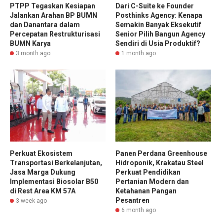
PTPP Tegaskan Kesiapan
Dari C-Suite ke Founder
Jalankan Arahan BP BUMN
Posthinks Agency: Kenapa
dan Danantara dalam
Semakin Banyak Eksekutif
Percepatan Restrukturisasi
Senior Pilih Bangun Agency
BUMN Karya
Sendiri di Usia Produktif?
3 month ago
1 month ago
Perkuat Ekosistem
Panen Perdana Greenhouse
Transportasi Berkelanjutan,
Hidroponik, Krakatau Steel
Jasa Marga Dukung
Perkuat Pendidikan
Implementasi Biosolar B50
Pertanian Modern dan
di Rest Area KM 57A
Ketahanan Pangan
Pesantren
3 week ago
6 month ago