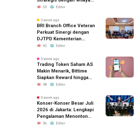
Sverdlovsk, Rusia untuk
53
Editor
Pacu Investasi Manufaktur
3 week ago
BRI Branch Office Veteran
Perkuat Sinergi dengan
DJTPD Kementerian
Komdigi RI melalui
42
Editor
Sosialisasi Produk dan
Layanan BRI
3 week ago
Trading Token Saham AS
Makin Menarik, Bittime
Siapkan Reward hingga
Rp10 Juta
38
Editor
3 week ago
Konser-Konser Besar Juli
2026 di Jakarta: Lengkapi
Pengalaman Menonton
dengan Menginap Lebih
36
Editor
Dekat ke Venue