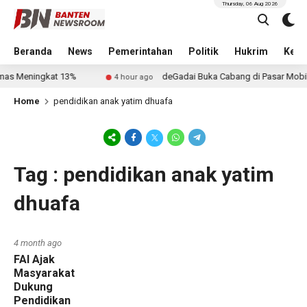
Thursday, 06 Aug 2026
Beranda
News
Pemerintahan
Politik
Hukrim
Kese
Emas Meningkat 13%
deGadai Buka Cabang di Pasar Mobil 
4 hour ago
Home
pendidikan anak yatim dhuafa
Tag : pendidikan anak yatim
dhuafa
4 month ago
FAI Ajak
Masyarakat
Dukung
Pendidikan