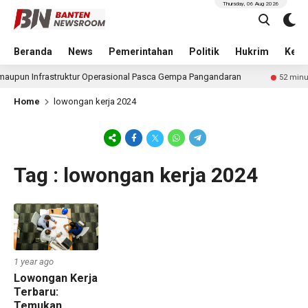
Thursday, 06 Aug 2026
Beranda
News
Pemerintahan
Politik
Hukrim
Kese
maupun Infrastruktur Operasional Pasca Gempa Pangandaran
52 minute
Home
lowongan kerja 2024
Tag : lowongan kerja 2024
1 year ago
Lowongan Kerja
Terbaru:
Temukan